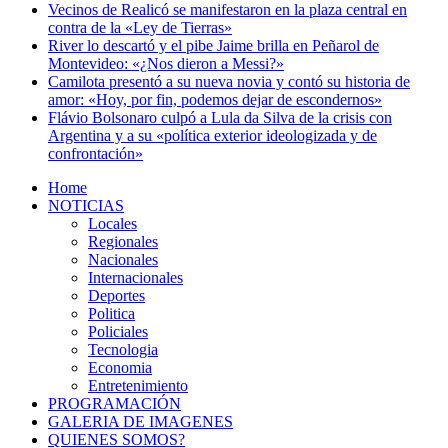
Vecinos de Realicó se manifestaron en la plaza central en
contra de la «Ley de Tierras»
River lo descartó y el pibe Jaime brilla en Peñarol de
Montevideo: «¿Nos dieron a Messi?»
Camilota presentó a su nueva novia y contó su historia de
amor: «Hoy, por fin, podemos dejar de escondernos»
Flávio Bolsonaro culpó a Lula da Silva de la crisis con
Argentina y a su «política exterior ideologizada y de
confrontación»
Home
NOTICIAS
Locales
Regionales
Nacionales
Internacionales
Deportes
Politica
Policiales
Tecnologia
Economia
Entretenimiento
PROGRAMACIÓN
GALERIA DE IMAGENES
QUIENES SOMOS?