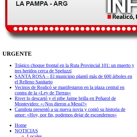
URGENTE
Trágico choque frontal en la Ruta Provincial 101: un muerto y
tres heridos cerca de Speluzzi
SANTA ROSA – El municipio plantó más de 600 árboles en
el Relleno Sanitario
Vecinos de Realicó se manifestaron en la plaza central en
contra de la «Ley de Tierras»
River lo descartó y el pibe Jaime brilla en Peñarol de
Montevideo: «¿Nos dieron a Messi?»
Camilota presentó a su nueva novia y contó su historia de
amor: «Hoy, por fin, podemos dejar de escondernos»
Home
NOTICIAS
Locales