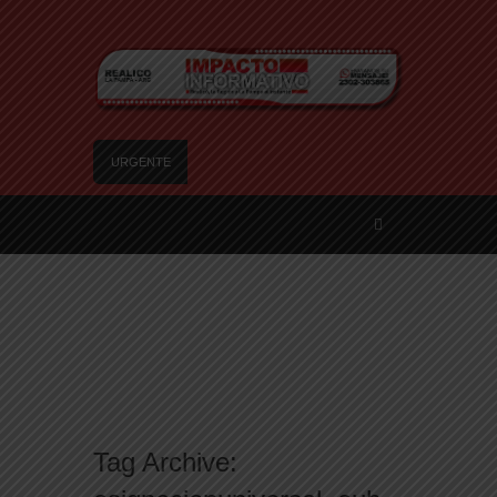
URGENTE
Trágico choque frontal en la Ruta Provincial 101:
un muerto y tres heridos cerca de Speluzzi
SANTA ROSA – El municipio plantó más de 600
árboles en el Relleno Sanitario
Vecinos de Realicó se manifestaron en la plaza
central en contra de la «Ley de Tierras»
River lo descartó y el pibe Jaime brilla en Peñarol
de Montevideo: «¿Nos dieron a Messi?»
Camilota presentó a su nueva novia y contó su
historia de amor: «Hoy, por fin, podemos dejar de
Tag Archive:
escondernos»