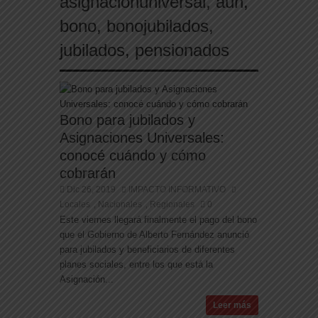
asignacionuniversal
,
auh
,
bono
,
bonojubilados
,
jubilados
,
pensionados
Bono para jubilados y
Asignaciones Universales:
conocé cuándo y cómo
cobrarán
Dic 26, 2019
IMPACTO INFORMATIVO
Locales
Nacionales
Regionales
0
,
,
Este viernes llegará finalmente el pago del bono
que el Gobierno de Alberto Fernández anunció
para jubilados y beneficiarios de diferentes
planes sociales, entre los que está la
Asignación...
Leer más