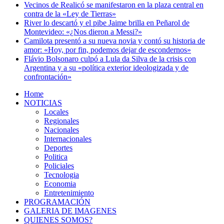
Vecinos de Realicó se manifestaron en la plaza central en
contra de la «Ley de Tierras»
River lo descartó y el pibe Jaime brilla en Peñarol de
Montevideo: «¿Nos dieron a Messi?»
Camilota presentó a su nueva novia y contó su historia de
amor: «Hoy, por fin, podemos dejar de escondernos»
Flávio Bolsonaro culpó a Lula da Silva de la crisis con
Argentina y a su «política exterior ideologizada y de
confrontación»
Home
NOTICIAS
Locales
Regionales
Nacionales
Internacionales
Deportes
Politica
Policiales
Tecnologia
Economia
Entretenimiento
PROGRAMACIÓN
GALERIA DE IMAGENES
QUIENES SOMOS?