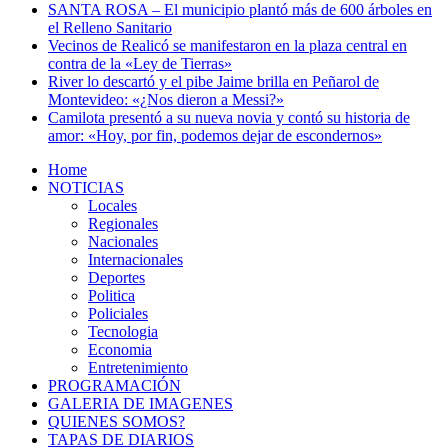
SANTA ROSA – El municipio plantó más de 600 árboles en
el Relleno Sanitario
Vecinos de Realicó se manifestaron en la plaza central en
contra de la «Ley de Tierras»
River lo descartó y el pibe Jaime brilla en Peñarol de
Montevideo: «¿Nos dieron a Messi?»
Camilota presentó a su nueva novia y contó su historia de
amor: «Hoy, por fin, podemos dejar de escondernos»
Home
NOTICIAS
Locales
Regionales
Nacionales
Internacionales
Deportes
Politica
Policiales
Tecnologia
Economia
Entretenimiento
PROGRAMACIÓN
GALERIA DE IMAGENES
QUIENES SOMOS?
TAPAS DE DIARIOS