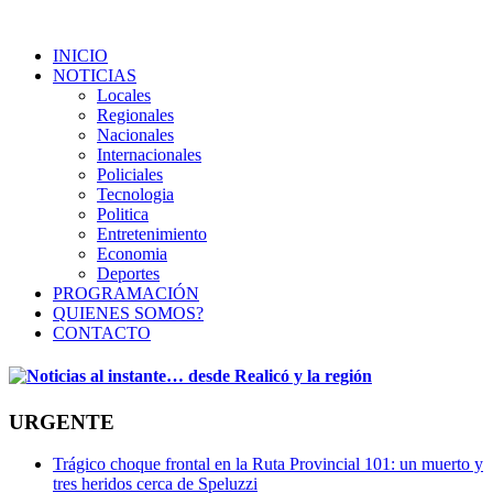
INICIO
NOTICIAS
Locales
Regionales
Nacionales
Internacionales
Policiales
Tecnologia
Politica
Entretenimiento
Economia
Deportes
PROGRAMACIÓN
QUIENES SOMOS?
CONTACTO
URGENTE
Trágico choque frontal en la Ruta Provincial 101: un muerto y
tres heridos cerca de Speluzzi