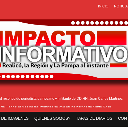
INICIO
NOTICIA
 el reconocido periodista pampeano y militante de DD.HH. Juan Carlos Martínez
 de juegos: el Mes de las Infancias se vive en los barrios de Santa Rosa
reparativos y la actualización de datos para adjudicar las 25 viviendas del IPAV
 DE IMAGENES
QUIENES SOMOS?
TAPAS DE DIARIOS
CON
ro es un engaño: así son las nuevas estafas laborales para robar dinero y datos