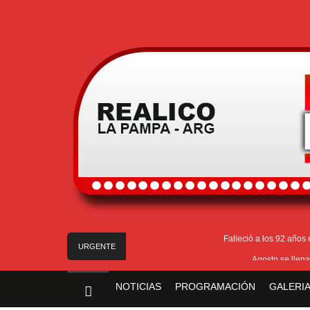
Falleció a los 92 años
URGENTE
Agosto se llena
Realicó: avanzan los p
NOTICIAS
PROGRAMACIÓN
GALERIA
Te ofrecen trabajo, pe