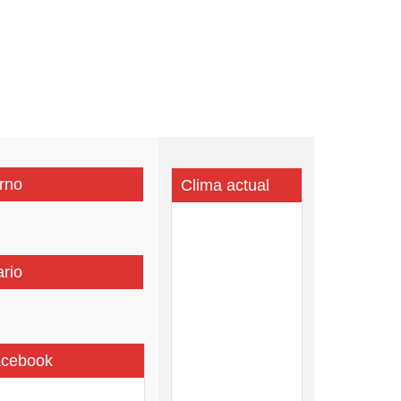
o eléctrico y de agua
rno
Clima actual
ario
acebook