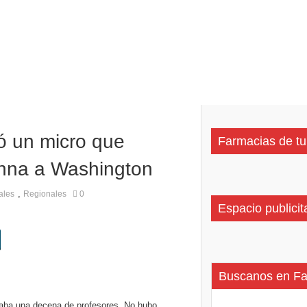
ción de nuevos centros de datos en Texas debido a preocupaciones sobre el consum
ó un micro que
Farmacias de tu
nna a Washington
,
ales
Regionales
0
Espacio publicit
Buscanos en F
levaba una decena de profesores. No hubo