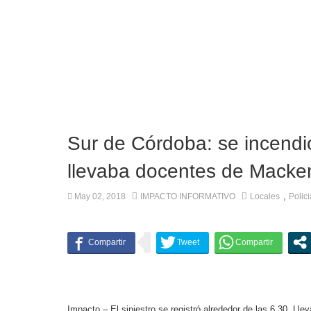
Freno a la IA | Greg Abbott detiene la aproba
Sur de Córdoba: se incendi
llevaba docentes de Macke
,
May 02, 2018
IMPACTO INFORMATIVO
Locales
Polici
Impacto –
El siniestro se registró alrededor de las 6.30. L