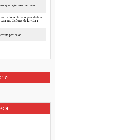
ario
BOL