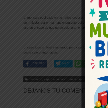
El mensaje publicado en las redes sociales data del 8 de en
su malestar por el mal funcionamiento del dispositivo banca
uso en el caso de que no solucionaran el problema.
El caso tuvo un final inesperado pero casi fue una crónica 
pobre cajero automático.
,
,
,
buchardo
cajero automatico
maza
sur de cordoba
DEJANOS TU COMENTARIO