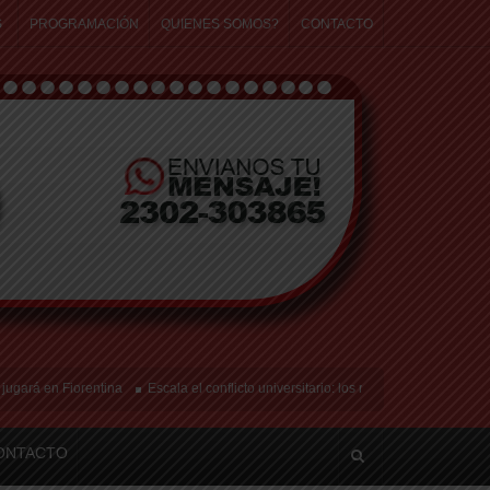
S
PROGRAMACIÓN
QUIENES SOMOS?
CONTACTO
en Fiorentina
Escala el conflicto universitario: los rectores piden a la Justicia
ONTACTO