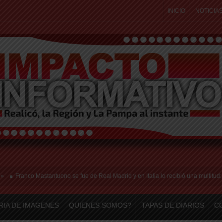
INICIO
NOTICIA
anco Mastantuono se fue de Real Madrid y en Italia lo recibió una multitud: jugará 
RIA DE IMAGENES
QUIENES SOMOS?
TAPAS DE DIARIOS
C