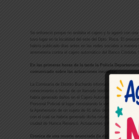
Se enfureció porque no andaba el cajero y lo agarró con una
tuvo lugar en la localidad del este del Dpto. Roca. El presunto
habría publicado días antes en las redes sociales a manera
arremetería contra el cajero automático del Banco Córdoba. 
En las primeras horas de la tarde la Policía Departamen
comunicado sobre las actuaciones iniciadas:
La Comisaría de Distrito Buchardo informa que en horas de 
conocimiento a través de un llamado telefónico al Servicio
había generado daños en el Cajero Automático de la Sucursa
Personal Policial al lugar constatando la veracidad de dicha
la Aprehensión de un sujeto de 41 años de edad, con domicil
con el cual se habría generado dicha rotura, bajo expresas Di
ciudad de Huinca Renancó. Actuaciones y Averiguaciones.
Cronica de una muerte anunciada (la del Cajero)