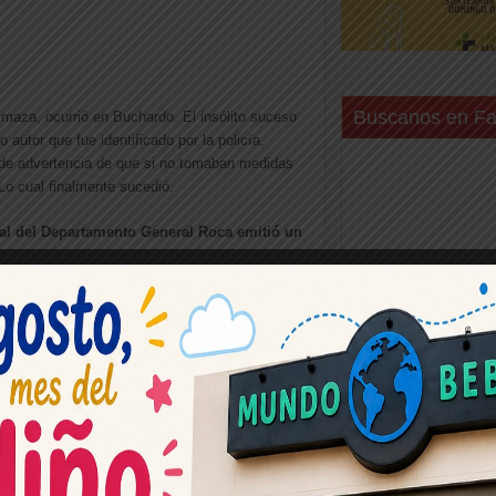
Buscanos en F
 maza, ocurrió en Buchardo. El insólito suceso
 autor que fue identificado por la policía,
 de advertencia de que si no tomaban medidas
Lo cual finalmente sucedió.
tal del Departamento General Roca emitió un
la noche del día martes 9 se toma
 de Emergencias, que una persona masculina
l del Banco Córdoba; por lo que se comisiona
 información, lugar también donde se procede a
io en esa localidad y al secuestro del elemento
rectivas de la Fiscalía de Instrucción de la