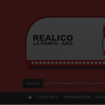
o en Italia: «Quién hubiera dicho que europeos le iban a robar a un latino»
Fr
URGENTE
NOTICIAS
PROGRAMACIÓN
GALE