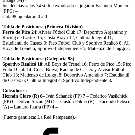
Eizaga (M) –
Incidencias: a los 34 st. fue expulsado el jugador Facundo Montero
(PFC) –
Cat. 98: igualaron 0 a 0
Tabla de Posiciones: (Primera División)
Ferro de Pico 24
; Alvear Fútbol Club 17; Deportivo Argentino y
Racing de Castex 15; Costa Brava 12; Cultura Integral 11;
Estudiantil de Castex 9; Pico Fútbol Club y Sportivo Realicó 8; All
Boys de Trenel 6; Sportivo Independiente 5; Matienzo de Luiggi 2.
Tabla de Posiciones: (Categoría 98)
Sportivo Realicó 18
; All Boys de Trenel 16; Ferro de Pico 15; Pico
Fútbol Club 14; Costa Brava, Racing de Castex y Alvear Fútbol
Club 13; Matienzo de Luiggi 8; Deportivo Argentino 7; Estudiantil
de Castex 6; Cultura Integral 4; Sportivo Independiente 3.
Goleadores:
Hernán Claro (R) 8
– Iván Schanck (FP) 7 – Federico Vasilchick
(FP) 6 – Silvio Suzan (M) 5 – Gastón Palma (R) – Facundo Petisco
(A) – Lautaro Ibarra (FP) 4 –
(Fuente gentileza: La Red Pampeana).-