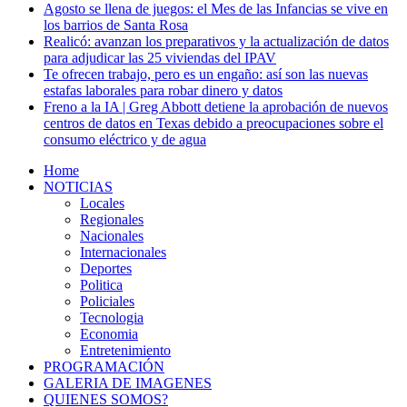
Agosto se llena de juegos: el Mes de las Infancias se vive en
los barrios de Santa Rosa
Realicó: avanzan los preparativos y la actualización de datos
para adjudicar las 25 viviendas del IPAV
Te ofrecen trabajo, pero es un engaño: así son las nuevas
estafas laborales para robar dinero y datos
Freno a la IA | Greg Abbott detiene la aprobación de nuevos
centros de datos en Texas debido a preocupaciones sobre el
consumo eléctrico y de agua
Home
NOTICIAS
Locales
Regionales
Nacionales
Internacionales
Deportes
Politica
Policiales
Tecnologia
Economia
Entretenimiento
PROGRAMACIÓN
GALERIA DE IMAGENES
QUIENES SOMOS?