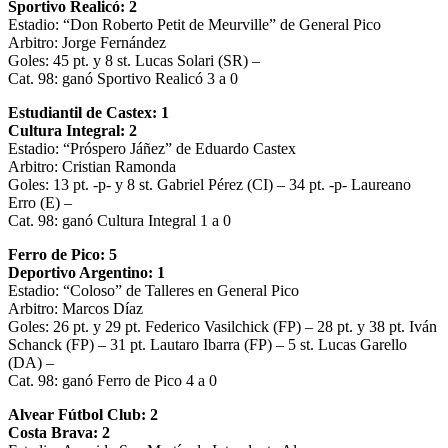
Sportivo Realicó: 2
Estadio: “Don Roberto Petit de Meurville” de General Pico
Arbitro: Jorge Fernández
Goles: 45 pt. y 8 st. Lucas Solari (SR) –
Cat. 98: ganó Sportivo Realicó 3 a 0
Estudiantil de Castex: 1
Cultura Integral: 2
Estadio: “Próspero Jáñez” de Eduardo Castex
Arbitro: Cristian Ramonda
Goles: 13 pt. -p- y 8 st. Gabriel Pérez (CI) – 34 pt. -p- Laureano
Erro (E) –
Cat. 98: ganó Cultura Integral 1 a 0
Ferro de Pico: 5
Deportivo Argentino: 1
Estadio: “Coloso” de Talleres en General Pico
Arbitro: Marcos Díaz
Goles: 26 pt. y 29 pt. Federico Vasilchick (FP) – 28 pt. y 38 pt. Iván
Schanck (FP) – 31 pt. Lautaro Ibarra (FP) – 5 st. Lucas Garello
(DA) –
Cat. 98: ganó Ferro de Pico 4 a 0
Alvear Fútbol Club: 2
Costa Brava: 2