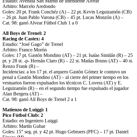
Estadio: Avenida San Martín de Intendente Alvear
Arbitro: Marcelo Aredondo
Goles: 20 pt. Frank Conchéz (A) – 22 pt. Kevin Leguizamón (CB)
– 26 pt. Juan Pablo Varona (CB) – 45 pt. Lucas Monzón (A) –
Cat. 98: ganó Alvear Fútbol Club 1 a 0
All Boys de Trenel: 2
Racing de Castex: 4
Estadio: “José Gago” de Trenel
Arbitro: Franco Morón
Goles: 17 pt. Gastón Mondino (AT) – 21 pt. Isaías Similán (R) – 25
pt. y 28 st. -p- Hernán Claro (R) – 22 st. Matías Bruno (AT) – 40 st.
Renzo Frank (R) –
Incidencias: a los 17 pt. el arquero Gastón Gómez le contuvo un
penal a Gastón Mondino (AT) – al cierre del primer tiempo en los
vestuarios fueron expulsados los técnicos C. Lovera (AT) y E.
Leguizamón (R) – en el segundo tiempo fue expulsado el jugador
Alan Bergera (AT) –
Cat. 98: ganó All Boys de Trenel 2 a 1
Matienzo de Luiggi: 1
Pico Fútbol Club: 2
Estadio: en Ingeniero Luiggi
Arbitro: Martín Gubar
Goles: 15” seg. pt. y 42 pt. Hugo Gebruers (PFC) – 17 pt. Daniel