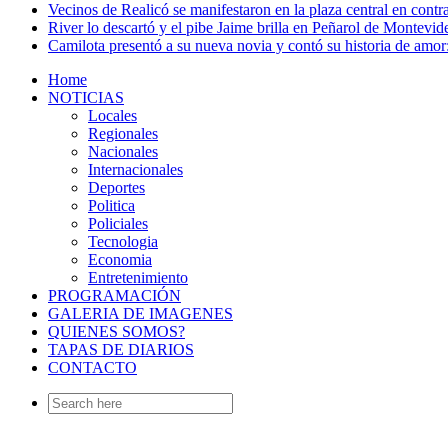
Vecinos de Realicó se manifestaron en la plaza central en contr
River lo descartó y el pibe Jaime brilla en Peñarol de Montevi
Camilota presentó a su nueva novia y contó su historia de amo
Home
NOTICIAS
Locales
Regionales
Nacionales
Internacionales
Deportes
Politica
Policiales
Tecnologia
Economia
Entretenimiento
PROGRAMACIÓN
GALERIA DE IMAGENES
QUIENES SOMOS?
TAPAS DE DIARIOS
CONTACTO
Search
for: