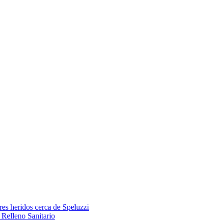
res heridos cerca de Speluzzi
Relleno Sanitario