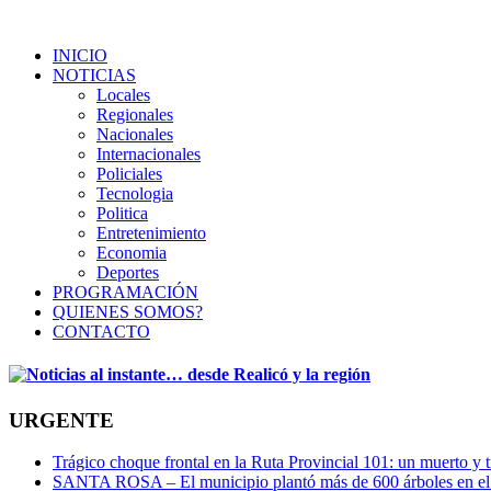
INICIO
NOTICIAS
Locales
Regionales
Nacionales
Internacionales
Policiales
Tecnologia
Politica
Entretenimiento
Economia
Deportes
PROGRAMACIÓN
QUIENES SOMOS?
CONTACTO
URGENTE
Trágico choque frontal en la Ruta Provincial 101: un muerto y t
SANTA ROSA – El municipio plantó más de 600 árboles en el 