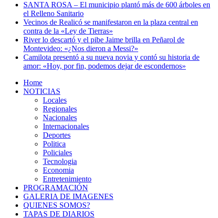
SANTA ROSA – El municipio plantó más de 600 árboles en
el Relleno Sanitario
Vecinos de Realicó se manifestaron en la plaza central en
contra de la «Ley de Tierras»
River lo descartó y el pibe Jaime brilla en Peñarol de
Montevideo: «¿Nos dieron a Messi?»
Camilota presentó a su nueva novia y contó su historia de
amor: «Hoy, por fin, podemos dejar de escondernos»
Home
NOTICIAS
Locales
Regionales
Nacionales
Internacionales
Deportes
Politica
Policiales
Tecnologia
Economia
Entretenimiento
PROGRAMACIÓN
GALERIA DE IMAGENES
QUIENES SOMOS?
TAPAS DE DIARIOS