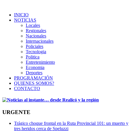
INICIO
NOTICIAS
Locales
Regionales
Nacionales
Internacionales
Policiales
Tecnologia
Politica
Entretenimiento
Economia
Deportes
PROGRAMACIÓN
QUIENES SOMOS?
CONTACTO
URGENTE
Trágico choque frontal en la Ruta Provincial 101: un muerto y
tres heridos cerca de Speluzzi