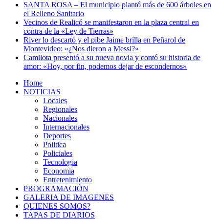
SANTA ROSA – El municipio plantó más de 600 árboles en
el Relleno Sanitario
Vecinos de Realicó se manifestaron en la plaza central en
contra de la «Ley de Tierras»
River lo descartó y el pibe Jaime brilla en Peñarol de
Montevideo: «¿Nos dieron a Messi?»
Camilota presentó a su nueva novia y contó su historia de
amor: «Hoy, por fin, podemos dejar de escondernos»
Home
NOTICIAS
Locales
Regionales
Nacionales
Internacionales
Deportes
Politica
Policiales
Tecnologia
Economia
Entretenimiento
PROGRAMACIÓN
GALERIA DE IMAGENES
QUIENES SOMOS?
TAPAS DE DIARIOS