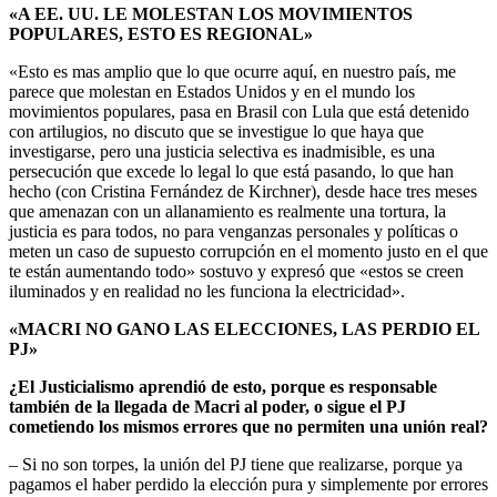
«A EE. UU. LE MOLESTAN LOS MOVIMIENTOS
POPULARES, ESTO ES REGIONAL»
«Esto es mas amplio que lo que ocurre aquí, en nuestro país, me
parece que molestan en Estados Unidos y en el mundo los
movimientos populares, pasa en Brasil con Lula que está detenido
con artilugios, no discuto que se investigue lo que haya que
investigarse, pero una justicia selectiva es inadmisible, es una
persecución que excede lo legal lo que está pasando, lo que han
hecho (con Cristina Fernández de Kirchner), desde hace tres meses
que amenazan con un allanamiento es realmente una tortura, la
justicia es para todos, no para venganzas personales y políticas o
meten un caso de supuesto corrupción en el momento justo en el que
te están aumentando todo» sostuvo y expresó que «estos se creen
iluminados y en realidad no les funciona la electricidad».
«MACRI NO GANO LAS ELECCIONES, LAS PERDIO EL
PJ»
¿El Justicialismo aprendió de esto, porque es responsable
también de la llegada de Macri al poder, o sigue el PJ
cometiendo los mismos errores que no permiten una unión real?
– Si no son torpes, la unión del PJ tiene que realizarse, porque ya
pagamos el haber perdido la elección pura y simplemente por errores