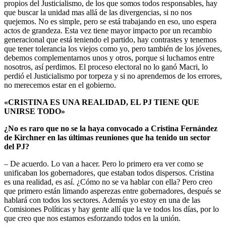
propios del Justicialismo, de los que somos todos responsables, hay
que buscar la unidad mas allá de las divergencias, si no nos
quejemos. No es simple, pero se está trabajando en eso, uno espera
actos de grandeza. Esta vez tiene mayor impacto por un recambio
generacional que está teniendo el partido, hay contrastes y tenemos
que tener tolerancia los viejos como yo, pero también de los jóvenes,
debemos complementarnos unos y otros, porque si luchamos entre
nosotros, así perdimos. El proceso electoral no lo ganó Macri, lo
perdió el Justicialismo por torpeza y si no aprendemos de los errores,
no merecemos estar en el gobierno.
«CRISTINA ES UNA REALIDAD, EL PJ TIENE QUE
UNIRSE TODO»
¿No es raro que no se la haya convocado a Cristina Fernández
de Kirchner en las últimas reuniones que ha tenido un sector
del PJ?
– De acuerdo. Lo van a hacer. Pero lo primero era ver como se
unificaban los gobernadores, que estaban todos dispersos. Cristina
es una realidad, es así. ¿Cómo no se va hablar con ella? Pero creo
que primero están limando asperezas entre gobernadores, después se
hablará con todos los sectores. Además yo estoy en una de las
Comisiones Políticas y hay gente allí que la ve todos los días, por lo
que creo que nos estamos esforzando todos en la unión.