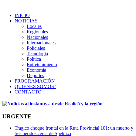
INICIO
NOTICIAS
Locales
Regionales
Nacionales
Internacionales
Policiales
Tecnologia
Politica
Entretenimiento
Economia
Deportes
PROGRAMACIÓN
QUIENES SOMOS?
CONTACTO
URGENTE
Trágico choque frontal en la Ruta Provincial 101: un muerto y
tres heridos cerca de Speluzzi