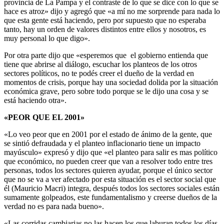
provincia de La Pampa y el contraste de lo que se dice con lo que se
hace es atroz» dijo y agregó que «a mí no me sorprende para nada lo
que esta gente está haciendo, pero por supuesto que no esperaba
tanto, hay un orden de valores distintos entre ellos y nosotros, es
muy personal lo que digo».
Por otra parte dijo que «esperemos que el gobierno entienda que
tiene que abrirse al diálogo, escuchar los planteos de los otros
sectores políticos, no te podés creer el dueño de la verdad en
momentos de crisis, porque hay una sociedad dolida por la situación
económica grave, pero sobre todo porque se le dijo una cosa y se
está haciendo otra».
«PEOR QUE EL 2001»
«Lo veo peor que en 2001 por el estado de ánimo de la gente, que
se sintió defraudada y el planteo inflacionario tiene un impacto
mayúsculo» expresó y dijo que «el planteo para salir es mas político
que económico, no pueden creer que van a resolver todo entre tres
personas, todos los sectores quieren ayudar, porque el único sector
que no se va a ver afectado por esta situación es el sector social que
él (Mauricio Macri) integra, después todos los sectores sociales están
sumamente golpeados, este fundamentalismo y creerse dueños de la
verdad no es para nada bueno».
«Las corridas cambiarias no las hacen los que laburan todos los días,