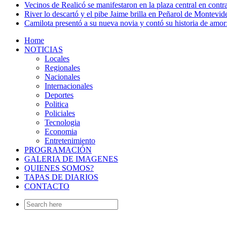
Vecinos de Realicó se manifestaron en la plaza central en contr
River lo descartó y el pibe Jaime brilla en Peñarol de Montevi
Camilota presentó a su nueva novia y contó su historia de amo
Home
NOTICIAS
Locales
Regionales
Nacionales
Internacionales
Deportes
Politica
Policiales
Tecnologia
Economia
Entretenimiento
PROGRAMACIÓN
GALERIA DE IMAGENES
QUIENES SOMOS?
TAPAS DE DIARIOS
CONTACTO
Search
for: