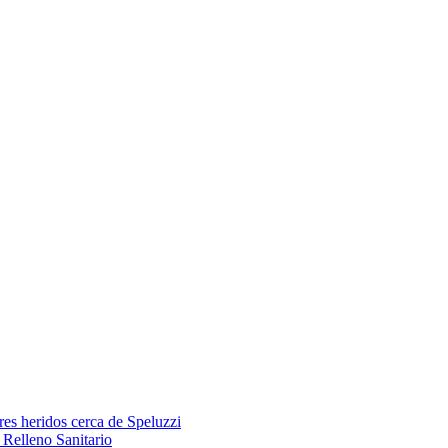
res heridos cerca de Speluzzi
Relleno Sanitario