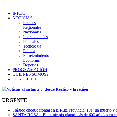
INICIO
NOTICIAS
Locales
Regionales
Nacionales
Internacionales
Policiales
Tecnologia
Politica
Entretenimiento
Economia
Deportes
PROGRAMACIÓN
QUIENES SOMOS?
CONTACTO
URGENTE
Trágico choque frontal en la Ruta Provincial 101: un muerto y t
SANTA ROSA – El municipio plantó más de 600 árboles en el 