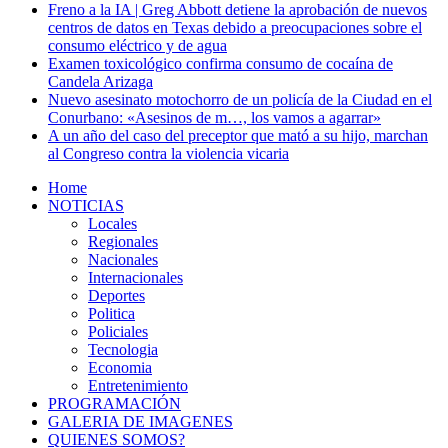
Freno a la IA | Greg Abbott detiene la aprobación de nuevos
centros de datos en Texas debido a preocupaciones sobre el
consumo eléctrico y de agua
Examen toxicológico confirma consumo de cocaína de
Candela Arizaga
Nuevo asesinato motochorro de un policía de la Ciudad en el
Conurbano: «Asesinos de m…, los vamos a agarrar»
A un año del caso del preceptor que mató a su hijo, marchan
al Congreso contra la violencia vicaria
Home
NOTICIAS
Locales
Regionales
Nacionales
Internacionales
Deportes
Politica
Policiales
Tecnologia
Economia
Entretenimiento
PROGRAMACIÓN
GALERIA DE IMAGENES
QUIENES SOMOS?