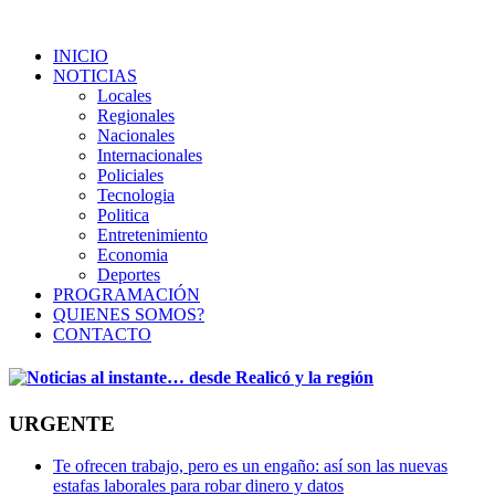
INICIO
NOTICIAS
Locales
Regionales
Nacionales
Internacionales
Policiales
Tecnologia
Politica
Entretenimiento
Economia
Deportes
PROGRAMACIÓN
QUIENES SOMOS?
CONTACTO
URGENTE
Te ofrecen trabajo, pero es un engaño: así son las nuevas
estafas laborales para robar dinero y datos