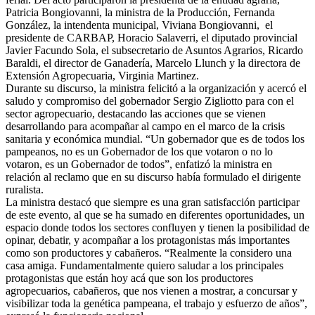
Patricia Bongiovanni, la ministra de la Producción, Fernanda
González, la intendenta municipal, Viviana Bongiovanni, el
presidente de CARBAP, Horacio Salaverri, el diputado provincial
Javier Facundo Sola, el subsecretario de Asuntos Agrarios, Ricardo
Baraldi, el director de Ganadería, Marcelo Llunch y la directora de
Extensión Agropecuaria, Virginia Martinez.
Durante su discurso, la ministra felicitó a la organización y acercó el
saludo y compromiso del gobernador Sergio Zigliotto para con el
sector agropecuario, destacando las acciones que se vienen
desarrollando para acompañar al campo en el marco de la crisis
sanitaria y económica mundial. “Un gobernador que es de todos los
pampeanos, no es un Gobernador de los que votaron o no lo
votaron, es un Gobernador de todos”, enfatizó la ministra en
relación al reclamo que en su discurso había formulado el dirigente
ruralista.
La ministra destacó que siempre es una gran satisfacción participar
de este evento, al que se ha sumado en diferentes oportunidades, un
espacio donde todos los sectores confluyen y tienen la posibilidad de
opinar, debatir, y acompañar a los protagonistas más importantes
como son productores y cabañeros. “Realmente la considero una
casa amiga. Fundamentalmente quiero saludar a los principales
protagonistas que están hoy acá que son los productores
agropecuarios, cabañeros, que nos vienen a mostrar, a concursar y
visibilizar toda la genética pampeana, el trabajo y esfuerzo de años”,