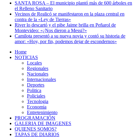
SANTA ROSA – El municipio plantó más de 600 árboles en
el Relleno Sanitario
Vecinos de Realicó se manifestaron en la plaza central en
contra de la «Ley de Tierras»
River lo descartó y el pibe Jaime brilla en Peñarol de
Montevideo: «¿Nos dieron a Messi?»
Camilota presentó a su nueva novia y contó su historia de
amor: «Hoy, por fin, podemos dejar de escondernos»
Home
NOTICIAS
Locales
Regionales
Nacionales
Internacionales
Deportes
Politica
Policiales
Tecnologia
Economia
Entretenimiento
PROGRAMACIÓN
GALERIA DE IMAGENES
QUIENES SOMOS?
TAPAS DE DIARIOS