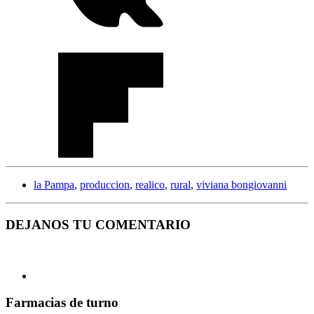
la Pampa
,
produccion
,
realico
,
rural
,
viviana bongiovanni
DEJANOS TU COMENTARIO
Farmacias de turno