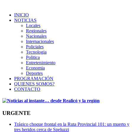
INICIO
NOTICIAS
Locales
Regionales
Nacionales
Internacionales
Policiales
Tecnologia
Politica
Entretenimiento
Economia
Deportes
PROGRAMACIÓN
QUIENES SOMOS?
CONTACTO
URGENTE
Trágico choque frontal en la Ruta Provincial 101: un muerto y
tres heridos cerca de Speluzzi