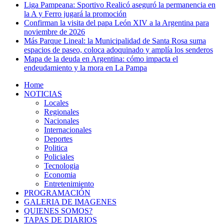
Liga Pampeana: Sportivo Realicó aseguró la permanencia en
la A y Ferro jugará la promoción
Confirman la visita del papa León XIV a la Argentina para
noviembre de 2026
Más Parque Lineal: la Municipalidad de Santa Rosa suma
espacios de paseo, coloca adoquinado y amplía los senderos
Mapa de la deuda en Argentina: cómo impacta el
endeudamiento y la mora en La Pampa
Home
NOTICIAS
Locales
Regionales
Nacionales
Internacionales
Deportes
Politica
Policiales
Tecnologia
Economia
Entretenimiento
PROGRAMACIÓN
GALERIA DE IMAGENES
QUIENES SOMOS?
TAPAS DE DIARIOS