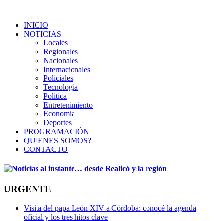
INICIO
NOTICIAS
Locales
Regionales
Nacionales
Internacionales
Policiales
Tecnologia
Politica
Entretenimiento
Economia
Deportes
PROGRAMACIÓN
QUIENES SOMOS?
CONTACTO
URGENTE
Visita del papa León XIV a Córdoba: conocé la agenda
oficial y los tres hitos clave