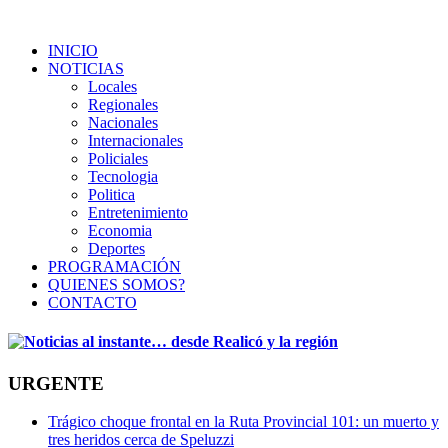
INICIO
NOTICIAS
Locales
Regionales
Nacionales
Internacionales
Policiales
Tecnologia
Politica
Entretenimiento
Economia
Deportes
PROGRAMACIÓN
QUIENES SOMOS?
CONTACTO
URGENTE
Trágico choque frontal en la Ruta Provincial 101: un muerto y
tres heridos cerca de Speluzzi