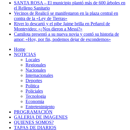
SANTA ROSA – El municipio plantó más de 600 árboles en
el Relleno Sanitario
Vecinos de Realicó se manifestaron en la plaza central en
contra de la «Ley de Tierras»
River lo descartó y el pibe Jaime brilla en Peñarol de
Montevideo: «¿Nos dieron a Messi?»
Camilota presentó a su nueva novia y contó su historia de
amor: «Hoy, por fin, podemos dejar de escondernos»
Home
NOTICIAS
Locales
Regionales
Nacionales
Internacionales
Deportes
Politica
Policiales
Tecnologia
Economia
Entretenimiento
PROGRAMACIÓN
GALERIA DE IMAGENES
QUIENES SOMOS?
TAPAS DE DIARIOS