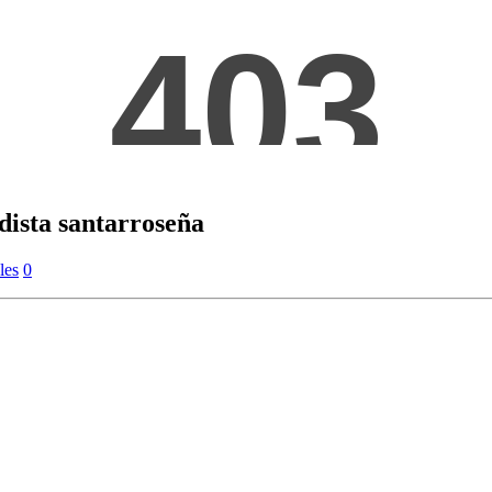
ista santarroseña
les
0