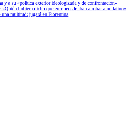
a y a su «política exterior ideologizada y de confrontación»
: «Quién hubiera dicho que europeos le iban a robar a un latino»
 una multitud: jugará en Fiorentina