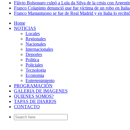
Flávio Bolsonaro culpó a Lula da Silva de la crisis con Argentin
Franco Colapinto denunció que fue víctima de un robo en Italia
Franco Mastantuono se fue de Real Madrid y en Italia lo recibió
Home
NOTICIAS
Locales
Regionales
Nacionales
Internacionales
Deportes
Politica
Policiales
Tecnologia
Economia
Entretenimiento
PROGRAMACIÓN
GALERIA DE IMAGENES
QUIENES SOMOS?
TAPAS DE DIARIOS
CONTACTO
Search
for: