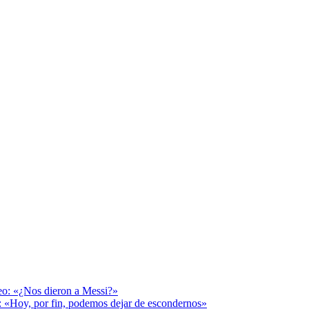
deo: «¿Nos dieron a Messi?»
r: «Hoy, por fin, podemos dejar de escondernos»