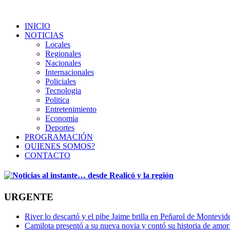
INICIO
NOTICIAS
Locales
Regionales
Nacionales
Internacionales
Policiales
Tecnologia
Politica
Entretenimiento
Economia
Deportes
PROGRAMACIÓN
QUIENES SOMOS?
CONTACTO
URGENTE
River lo descartó y el pibe Jaime brilla en Peñarol de Montevi
Camilota presentó a su nueva novia y contó su historia de amo