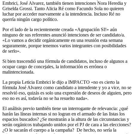
Embrici, José Alvarez, también tienen intenciones Nora Heredia y
Griselda Grossi. Tanto Alicia Ré como Facundo Sola no quieren
luchar por acceder nuevamente a la intendencia. Incluso Ré no
querría ningún cargo político.
Por el lado de la recientemente creada «Agrupación SI!» aún
ninguno de sus referentes anunció intenciones de ser candidato/a.
«Lo vamos a decidir orgánicamente en una reunión esta semana
seguramente, porque tenemos varios integrantes con posibilidades
de serlo».
Si bien trascendió una fórmula de candidatos, incluso de algunos a
ocupar cargo de concejales, la información es errónea o
malintencionada.
La propia Leticia Embrici le dijo a IMPACTO «no es cierto la
fórmula José Alvarez como candidato a intendente y yo a vice, no se
resolvió eso, quizás es solo una expresión de deseos de alguien, pero
eso no es así, todavía no se ha resuelto nada».
El análisis previo también tiene un interrogante de relevancia: ¿qué
harán las líneas internas si no logran en el armado de las listas los
espacios buscados? ¿Se mostrarán a la altura de las circunstancias y
serán orgánicos trabajando unidos por el PJ de cara a las elecciones?
¿O le sacarán el cuerpo a la campaña? De hecho, no sería la