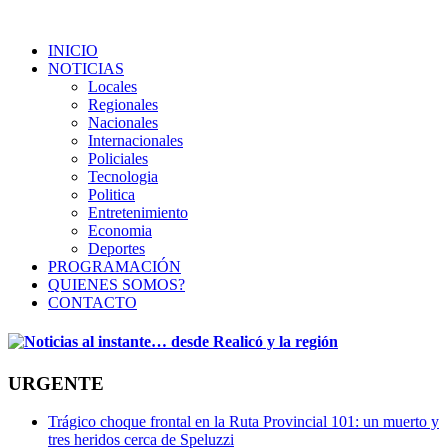
INICIO
NOTICIAS
Locales
Regionales
Nacionales
Internacionales
Policiales
Tecnologia
Politica
Entretenimiento
Economia
Deportes
PROGRAMACIÓN
QUIENES SOMOS?
CONTACTO
URGENTE
Trágico choque frontal en la Ruta Provincial 101: un muerto y
tres heridos cerca de Speluzzi