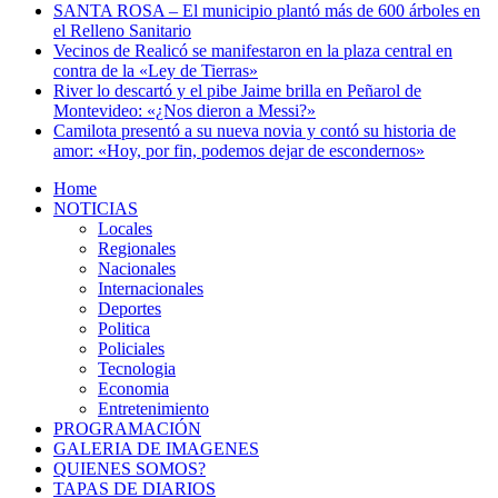
SANTA ROSA – El municipio plantó más de 600 árboles en
el Relleno Sanitario
Vecinos de Realicó se manifestaron en la plaza central en
contra de la «Ley de Tierras»
River lo descartó y el pibe Jaime brilla en Peñarol de
Montevideo: «¿Nos dieron a Messi?»
Camilota presentó a su nueva novia y contó su historia de
amor: «Hoy, por fin, podemos dejar de escondernos»
Home
NOTICIAS
Locales
Regionales
Nacionales
Internacionales
Deportes
Politica
Policiales
Tecnologia
Economia
Entretenimiento
PROGRAMACIÓN
GALERIA DE IMAGENES
QUIENES SOMOS?
TAPAS DE DIARIOS