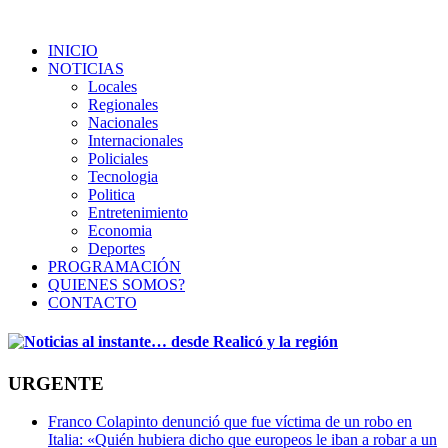
INICIO
NOTICIAS
Locales
Regionales
Nacionales
Internacionales
Policiales
Tecnologia
Politica
Entretenimiento
Economia
Deportes
PROGRAMACIÓN
QUIENES SOMOS?
CONTACTO
URGENTE
Franco Colapinto denunció que fue víctima de un robo en
Italia: «Quién hubiera dicho que europeos le iban a robar a un