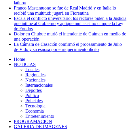
latino»
Franco Mastantuono se fue de Real Madrid y en Italia lo
recibió una multitud: jugará en Fiorentina
Escala el conflicto universitario: los rectores piden a la Justicia
que intime al Gobierno y aplique multas si no cumple la Ley
de Fondos
Dolor en Chubut: murió el intendente de Gaiman en medio de
una operación
La Cámara de Casación confirmó el procesamiento de Julio
de Vido y su esposa por enriquecimiento ilícito
Home
NOTICIAS
Locales
Regionales
Nacionales
Internacionales
Deportes
Politica
Policiales
Tecnologia
Economia
Entretenimiento
PROGRAMACIÓN
GALERIA DE IMAGENES