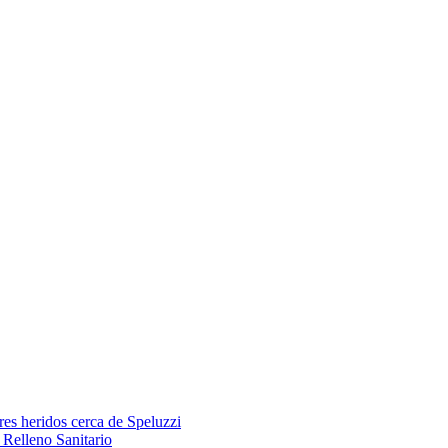
res heridos cerca de Speluzzi
Relleno Sanitario