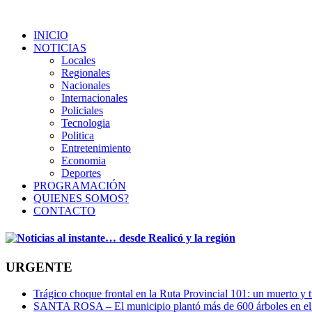
INICIO
NOTICIAS
Locales
Regionales
Nacionales
Internacionales
Policiales
Tecnologia
Politica
Entretenimiento
Economia
Deportes
PROGRAMACIÓN
QUIENES SOMOS?
CONTACTO
URGENTE
Trágico choque frontal en la Ruta Provincial 101: un muerto y t
SANTA ROSA – El municipio plantó más de 600 árboles en el 