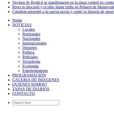
Vecinos de Realicó se manifestaron en la plaza central en contr
River lo descartó y el pibe Jaime brilla en Peñarol de Montevi
Camilota presentó a su nueva novia y contó su historia de amo
Home
NOTICIAS
Locales
Regionales
Nacionales
Internacionales
Deportes
Politica
Policiales
Tecnologia
Economia
Entretenimiento
PROGRAMACIÓN
GALERIA DE IMAGENES
QUIENES SOMOS?
TAPAS DE DIARIOS
CONTACTO
Search
for: