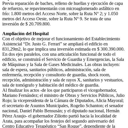
Previa reparación de baches, relleno de huellas y ejecución de capa
de refuerzo, se repavimentarán con microaglomerado asfáltico en
frío: 1.800 metros del Acceso Norte, sobre la Ruta Nº 2; y 1.050
metros del Acceso Oeste, sobre la Ruta Nº 9. Se trata de una
inversión de $ 20.709.800.
Ampliación del Hospital
Con el objetivo de mejorar el funcionamiento del Establecimiento
Asistencial “Dr. Justo G. Ferrari” se ampliará el edificio en
831,29m2, lo que implica una inversión estimada en $ 300.390.000.
En dos ejes paralelos, con una articulación funcional de todo el
edificio, se construirá el Servicio de Guardia y Emergencias, la Sala
de Máquinas y la Sala de Gases Medicinales. Las obras incluyen:
sala de espera, sanitarios públicos, administración, sala de
enfermería, recepción y consultorio de guardia, shock room,
recepción, administración y sala de rayos X, sanitarios y vestuarios,
sala de tomógrafo y habitación del médico de guardia.
Al finalizar los actos -de los que participaron el vicegobernador,
Mariano Fernández; el ministro de Obras y Servicios Públicos, Julio
Rojo; la vicepresidenta de la Cámara de Diputados, Alicia Mayoral;
el secretario de Asuntos Municipales, Rogelio Schanton; el senador
nacional, Daniel Pablo Bensusán; y el diputado nacional, Hernán
Pérez Araujo- el gobernador Ziliotto partió hacia la localidad de
Arata, para acompañar los festejos del segundo aniversario del
Centro Educativo Terapéutico “San Roque”, dependiente de la