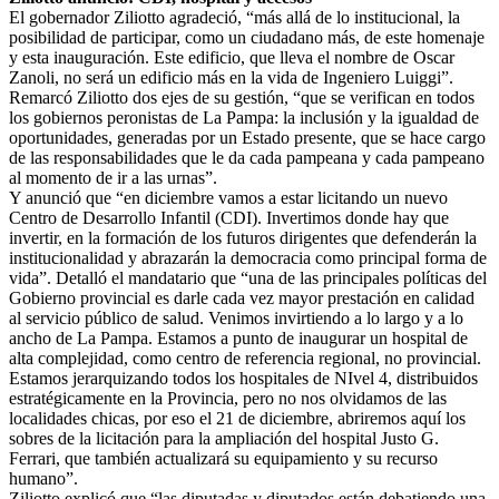
El gobernador Ziliotto agradeció, “más allá de lo institucional, la
posibilidad de participar, como un ciudadano más, de este homenaje
y esta inauguración. Este edificio, que lleva el nombre de Oscar
Zanoli, no será un edificio más en la vida de Ingeniero Luiggi”.
Remarcó Ziliotto dos ejes de su gestión, “que se verifican en todos
los gobiernos peronistas de La Pampa: la inclusión y la igualdad de
oportunidades, generadas por un Estado presente, que se hace cargo
de las responsabilidades que le da cada pampeana y cada pampeano
al momento de ir a las urnas”.
Y anunció que “en diciembre vamos a estar licitando un nuevo
Centro de Desarrollo Infantil (CDI). Invertimos donde hay que
invertir, en la formación de los futuros dirigentes que defenderán la
institucionalidad y abrazarán la democracia como principal forma de
vida”. Detalló el mandatario que “una de las principales políticas del
Gobierno provincial es darle cada vez mayor prestación en calidad
al servicio público de salud. Venimos invirtiendo a lo largo y a lo
ancho de La Pampa. Estamos a punto de inaugurar un hospital de
alta complejidad, como centro de referencia regional, no provincial.
Estamos jerarquizando todos los hospitales de NIvel 4, distribuidos
estratégicamente en la Provincia, pero no nos olvidamos de las
localidades chicas, por eso el 21 de diciembre, abriremos aquí los
sobres de la licitación para la ampliación del hospital Justo G.
Ferrari, que también actualizará su equipamiento y su recurso
humano”.
Ziliotto explicó que “las diputadas y diputados están debatiendo una