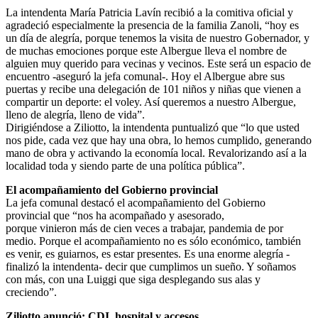
La intendenta María Patricia Lavín recibió a la comitiva oficial y
agradeció especialmente la presencia de la familia Zanoli, “hoy es
un día de alegría, porque tenemos la visita de nuestro Gobernador, y
de muchas emociones porque este Albergue lleva el nombre de
alguien muy querido para vecinas y vecinos. Este será un espacio de
encuentro -aseguró la jefa comunal-. Hoy el Albergue abre sus
puertas y recibe una delegación de 101 niños y niñas que vienen a
compartir un deporte: el voley. Así queremos a nuestro Albergue,
lleno de alegría, lleno de vida”.
Dirigiéndose a Ziliotto, la intendenta puntualizó que “lo que usted
nos pide, cada vez que hay una obra, lo hemos cumplido, generando
mano de obra y activando la economía local. Revalorizando así a la
localidad toda y siendo parte de una política pública”.
El acompañamiento del Gobierno provincial
La jefa comunal destacó el acompañamiento del Gobierno
provincial que “nos ha acompañado y asesorado,
porque vinieron más de cien veces a trabajar, pandemia de por
medio. Porque el acompañamiento no es sólo económico, también
es venir, es guiarnos, es estar presentes. Es una enorme alegría -
finalizó la intendenta- decir que cumplimos un sueño. Y soñamos
con más, con una Luiggi que siga desplegando sus alas y
creciendo”.
Ziliotto anunció: CDI, hospital y accesos