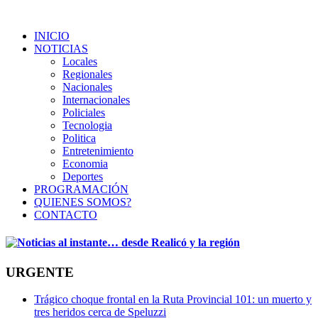
INICIO
NOTICIAS
Locales
Regionales
Nacionales
Internacionales
Policiales
Tecnologia
Politica
Entretenimiento
Economia
Deportes
PROGRAMACIÓN
QUIENES SOMOS?
CONTACTO
URGENTE
Trágico choque frontal en la Ruta Provincial 101: un muerto y
tres heridos cerca de Speluzzi