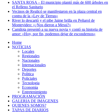
SANTA ROSA – El municipio plantó más de 600 árboles en
el Relleno Sanitario
Vecinos de Realicó se manifestaron en la plaza central en
contra de la «Ley de Tierras»
River lo descartó y el pibe Jaime brilla en Peñarol de
Montevideo: «¿Nos dieron a Messi?»
Camilota presentó a su nueva novia y contó su historia de
amor: «Hoy, por fin, podemos dejar de escondernos»
Home
NOTICIAS
Locales
Regionales
Nacionales
Internacionales
Deportes
Politica
Policiales
Tecnologia
Economia
Entretenimiento
PROGRAMACIÓN
GALERIA DE IMAGENES
QUIENES SOMOS?
TAPAS DE DIARIOS