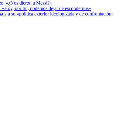
deo: «¿Nos dieron a Messi?»
r: «Hoy, por fin, podemos dejar de escondernos»
a y a su «política exterior ideologizada y de confrontación»