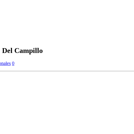
e Del Campillo
onales
0