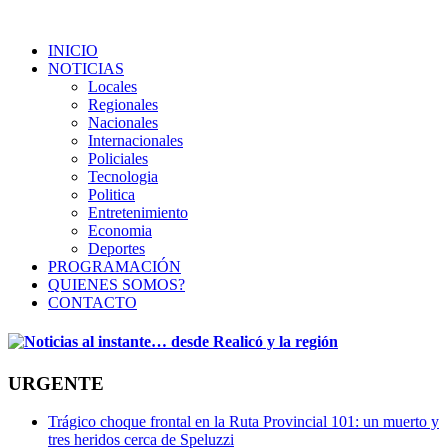
INICIO
NOTICIAS
Locales
Regionales
Nacionales
Internacionales
Policiales
Tecnologia
Politica
Entretenimiento
Economia
Deportes
PROGRAMACIÓN
QUIENES SOMOS?
CONTACTO
URGENTE
Trágico choque frontal en la Ruta Provincial 101: un muerto y
tres heridos cerca de Speluzzi