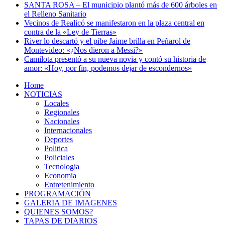
SANTA ROSA – El municipio plantó más de 600 árboles en
el Relleno Sanitario
Vecinos de Realicó se manifestaron en la plaza central en
contra de la «Ley de Tierras»
River lo descartó y el pibe Jaime brilla en Peñarol de
Montevideo: «¿Nos dieron a Messi?»
Camilota presentó a su nueva novia y contó su historia de
amor: «Hoy, por fin, podemos dejar de escondernos»
Home
NOTICIAS
Locales
Regionales
Nacionales
Internacionales
Deportes
Politica
Policiales
Tecnologia
Economia
Entretenimiento
PROGRAMACIÓN
GALERIA DE IMAGENES
QUIENES SOMOS?
TAPAS DE DIARIOS