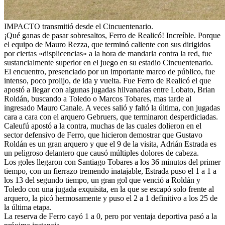
IMPACTO transmitió desde el Cincuentenario.
¡Qué ganas de pasar sobresaltos, Ferro de Realicó! Increíble. Porque
el equipo de Mauro Rezza, que terminó caliente con sus dirigidos
por ciertas «displicencias» a la hora de mandarla contra la red, fue
sustancialmente superior en el juego en su estadio Cincuentenario.
El encuentro, presenciado por un importante marco de público, fue
intenso, poco prolijo, de ida y vuelta. Fue Ferro de Realicó el que
apostó a llegar con algunas jugadas hilvanadas entre Lobato, Brian
Roldán, buscando a Toledo o Marcos Tobares, mas tarde al
ingresado Mauro Canale. A veces salió y faltó la última, con jugadas
cara a cara con el arquero Gebruers, que terminaron desperdiciadas.
Caleufú apostó a la contra, muchas de las cuales dolieron en el
sector defensivo de Ferro, que hicieron demostrar que Gustavo
Roldán es un gran arquero y que el 9 de la visita, Adrián Estrada es
un peligroso delantero que causó múltiples dolores de cabeza.
Los goles llegaron con Santiago Tobares a los 36 minutos del primer
tiempo, con un fierrazo tremendo inatajable, Estrada puso el 1 a 1 a
los 13 del segundo tiempo, un gran gol que venció a Roldán y
Toledo con una jugada exquisita, en la que se escapó solo frente al
arquero, la picó hermosamente y puso el 2 a 1 definitivo a los 25 de
la última etapa.
La reserva de Ferro cayó 1 a 0, pero por ventaja deportiva pasó a la