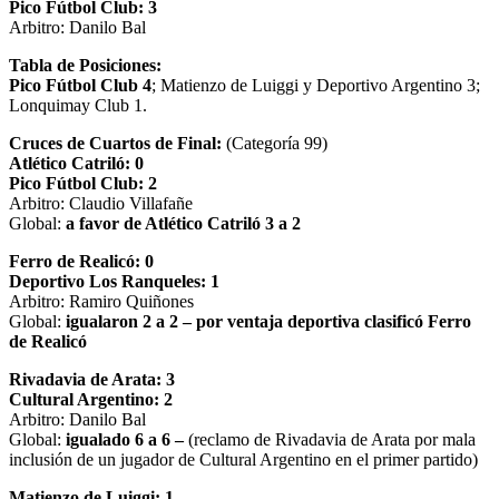
Pico Fútbol Club: 3
Arbitro: Danilo Bal
Tabla de Posiciones:
Pico Fútbol Club 4
; Matienzo de Luiggi y Deportivo Argentino 3;
Lonquimay Club 1.
Cruces de Cuartos de Final:
(Categoría 99)
Atlético Catriló: 0
Pico Fútbol Club: 2
Arbitro: Claudio Villafañe
Global:
a favor de Atlético Catriló 3 a 2
Ferro de Realicó: 0
Deportivo Los Ranqueles: 1
Arbitro: Ramiro Quiñones
Global:
igualaron 2 a 2 – por ventaja deportiva clasificó Ferro
de Realicó
Rivadavia de Arata: 3
Cultural Argentino: 2
Arbitro: Danilo Bal
Global:
igualado 6 a 6 –
(reclamo de Rivadavia de Arata por mala
inclusión de un jugador de Cultural Argentino en el primer partido)
Matienzo de Luiggi: 1