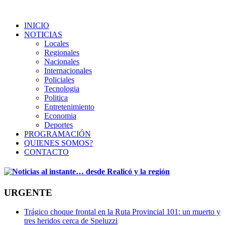
INICIO
NOTICIAS
Locales
Regionales
Nacionales
Internacionales
Policiales
Tecnologia
Politica
Entretenimiento
Economia
Deportes
PROGRAMACIÓN
QUIENES SOMOS?
CONTACTO
URGENTE
Trágico choque frontal en la Ruta Provincial 101: un muerto y
tres heridos cerca de Speluzzi