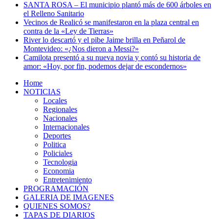
SANTA ROSA – El municipio plantó más de 600 árboles en
el Relleno Sanitario
Vecinos de Realicó se manifestaron en la plaza central en
contra de la «Ley de Tierras»
River lo descartó y el pibe Jaime brilla en Peñarol de
Montevideo: «¿Nos dieron a Messi?»
Camilota presentó a su nueva novia y contó su historia de
amor: «Hoy, por fin, podemos dejar de escondernos»
Home
NOTICIAS
Locales
Regionales
Nacionales
Internacionales
Deportes
Politica
Policiales
Tecnologia
Economia
Entretenimiento
PROGRAMACIÓN
GALERIA DE IMAGENES
QUIENES SOMOS?
TAPAS DE DIARIOS