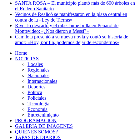
SANTA ROSA – El municipio plantó más de 600 árboles en
el Relleno Sanitario
Vecinos de Realicó se manifestaron en la plaza central en
contra de la «Ley de Tierras»
River lo descartó y el pibe Jaime brilla en Peñarol de
Montevideo: «¿Nos dieron a Messi?»
Camilota presentó a su nueva novia y contó su historia de
amor: «Hoy, por fin, podemos dejar de escondernos»
Home
NOTICIAS
Locales
Regionales
Nacionales
Internacionales
Deportes
Politica
Policiales
Tecnologia
Economia
Entretenimiento
PROGRAMACIÓN
GALERIA DE IMAGENES
QUIENES SOMOS?
TAPAS DE DIARIOS