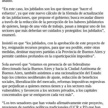
añadió.
“En este caso, los jubilados son los que tienen que ‘hacer el
esfuerzo’, ya que este nuevo cálculo de la fórmula de actualización
de las jubilaciones, que propone el gobierno; busca recaudar dinero
a través de la reducción de la percepción de los haberes jubilatorios
de quienes, luego de una vida de trabajo, pasan a integrar uno de los
sectores que más deberían ser cuidados y protegidos: los jubilados”,
enumeró.
Insistió en que “los jubilados, con la aprobación de este proyecto de
ley, resignarán recursos propios, para que sea posible, entre otras
medidas, destinar mayores partidas a la Provincia de Buenos Aires y
permitir cambios profundos en la coparticipación impositiva”.
Sola aseveró que “estamos en presencia de un federalismo
direccionado hacia Buenos Aires y hacia la Ciudad Autónoma de
Buenos Aires, también asistimos a una racionalización del Estado
bajo los criterios neoliberales de ajuste, reducción de beneficios
sociales, liberalización del mercado, reformas impositivas regresivas
que perjudican a quienes menos tienen y a los sectores más
vulnerables; y favorecen a los sectores privados, a los capitales
concentrados que se enriquecen cada vez más”.
“Los tres senadores que han votado afirmativamente este proyecto,
provienen de partidos políticos tradicionales (UCR y PJ) que han