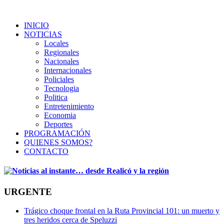
INICIO
NOTICIAS
Locales
Regionales
Nacionales
Internacionales
Policiales
Tecnologia
Politica
Entretenimiento
Economia
Deportes
PROGRAMACIÓN
QUIENES SOMOS?
CONTACTO
URGENTE
Trágico choque frontal en la Ruta Provincial 101: un muerto y
tres heridos cerca de Speluzzi