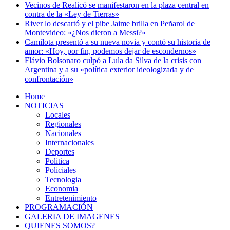
Vecinos de Realicó se manifestaron en la plaza central en
contra de la «Ley de Tierras»
River lo descartó y el pibe Jaime brilla en Peñarol de
Montevideo: «¿Nos dieron a Messi?»
Camilota presentó a su nueva novia y contó su historia de
amor: «Hoy, por fin, podemos dejar de escondernos»
Flávio Bolsonaro culpó a Lula da Silva de la crisis con
Argentina y a su «política exterior ideologizada y de
confrontación»
Home
NOTICIAS
Locales
Regionales
Nacionales
Internacionales
Deportes
Politica
Policiales
Tecnologia
Economia
Entretenimiento
PROGRAMACIÓN
GALERIA DE IMAGENES
QUIENES SOMOS?