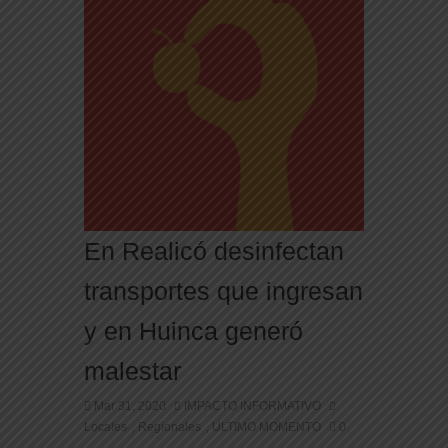
En Realicó desinfectan
transportes que ingresan
y en Huinca generó
malestar
Mar 31, 2020
IMPACTO INFORMATIVO
Locales
Regionales
ULTIMO MOMENTO
0
,
,