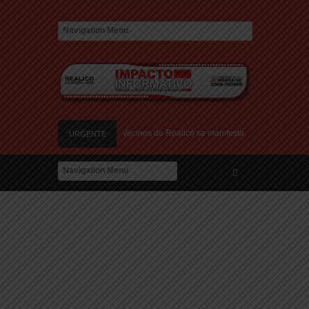
en el Relleno Sanitario
Vecinos de Realicó se manifestaron en la plaza central
URGENTE
 Montevideo: «¿Nos dieron a Messi?»
 de amor: «Hoy, por fin, podemos dejar de escondernos»
Argentina y a su «política exterior ideologizada y de confrontación»
en el Relleno Sanitario