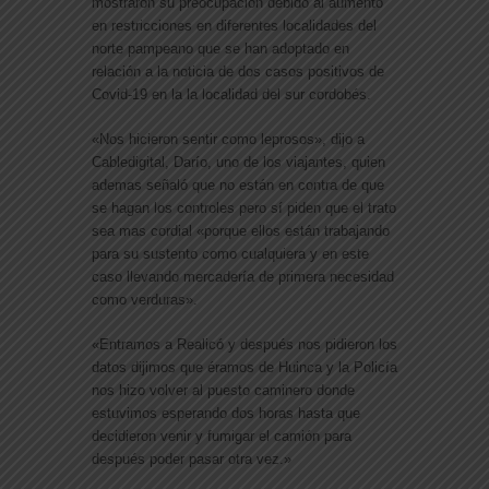
mostraron su preocupación debido al aumento
en restricciones en diferentes localidades del
norte pampeano que se han adoptado en
relación a la noticia de dos casos positivos de
Covid-19 en la la localidad del sur cordobés.
«Nos hicieron sentir como leprosos», dijo a
Cabledigital, Darío, uno de los viajantes, quien
ademas señaló que no están en contra de que
se hagan los controles pero sí piden que el trato
sea mas cordial «porque ellos están trabajando
para su sustento como cualquiera y en este
caso llevando mercadería de primera necesidad
como verduras».
«Entramos a Realicó y después nos pidieron los
datos dijimos que éramos de Huinca y la Policía
nos hizo volver al puesto caminero donde
estuvimos esperando dos horas hasta que
decidieron venir y fumigar el camión para
después poder pasar otra vez.»