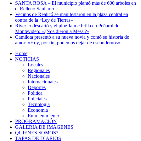
SANTA ROSA – El municipio plantó más de 600 árboles en
el Relleno Sanitario
Vecinos de Realicó se manifestaron en la plaza central en
contra de la «Ley de Tierras»
River lo descartó y el pibe Jaime brilla en Peñarol de
Montevideo: «¿Nos dieron a Messi?»
Camilota presentó a su nueva novia y contó su historia de
amor: «Hoy, por fin, podemos dejar de escondernos»
Home
NOTICIAS
Locales
Regionales
Nacionales
Internacionales
Deportes
Politica
Policiales
Tecnologia
Economia
Entretenimiento
PROGRAMACIÓN
GALERIA DE IMAGENES
QUIENES SOMOS?
TAPAS DE DIARIOS