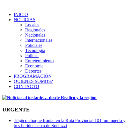
INICIO
NOTICIAS
Locales
Regionales
Nacionales
Internacionales
Policiales
Tecnologia
Politica
Entretenimiento
Economia
Deportes
PROGRAMACIÓN
QUIENES SOMOS?
CONTACTO
URGENTE
Trágico choque frontal en la Ruta Provincial 101: un muerto y
tres heridos cerca de Speluzzi