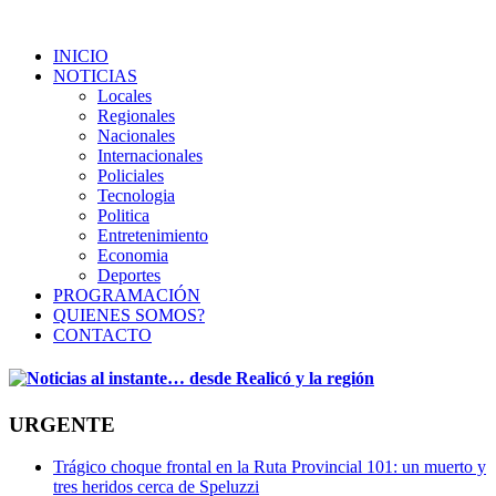
INICIO
NOTICIAS
Locales
Regionales
Nacionales
Internacionales
Policiales
Tecnologia
Politica
Entretenimiento
Economia
Deportes
PROGRAMACIÓN
QUIENES SOMOS?
CONTACTO
URGENTE
Trágico choque frontal en la Ruta Provincial 101: un muerto y
tres heridos cerca de Speluzzi