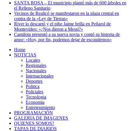
SANTA ROSA – El municipio plantó más de 600 árboles en
el Relleno Sanitario
Vecinos de Realicó se manifestaron en la plaza central en
contra de la «Ley de Tierras»
River lo descartó y el pibe Jaime brilla en Peñarol de
Montevideo: «¿Nos dieron a Messi?»
Camilota presentó a su nueva novia y contó su historia de
amor: «Hoy, por fin, podemos dejar de escondernos»
Home
NOTICIAS
Locales
Regionales
Nacionales
Internacionales
Deportes
Politica
Policiales
Tecnologia
Economia
Entretenimiento
PROGRAMACIÓN
GALERIA DE IMAGENES
QUIENES SOMOS?
TAPAS DE DIARIOS