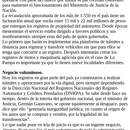
para mantener el funcionamiento del Ministerio de Justicia de la
Nación.
La recaudación aproximada de los más de 1.550 en el país tiene un
facturación anual que oscila entre 15 mil y 22 mil millones de pesos
que entregan los registros de propiedad del automotor. Desde épocas
menemistas el servicio estaba dirigido a favores políticos y sus
nombramientos siempre eran del palo de quien gobernaba.
Lo primero que harán es implementar una plataforma de trámites a
distancia para registrar y transferir vehículos sin que para ellos se
tenga que concurrir a un registro. Después intentarán cerrar los
registros de motos y maquinaria agrícola que en el caso de La
Pampa es importante ya que lo tienen nueve localidades diferentes.
Negocio voluminoso.
Hoy los registros en gran parte del país ya comenzaron a realizar
trámites y operaciones por la vía digital, pero siempre dependiendo
de la Dirección Nacional del Registros Nacionales del Registro
Automotor y Créditos Prendarios (DNRPA). Se sabe desde hace un
tiempo, dentro de la interna del gobierno nacional, que el ministro de
Justicia, Germán Garavano, se opone tajantemente al desguace, pues
dice que ello “generaría inseguridad jurídica, en cuanto al origen de
los autos que se compran y venden, por la legalidad de las
transferencias”.
Lo que nadie pone en tela de juicio es que es un ingente negocio,
algunos dicen que “es el más voluminoso de toda la administración