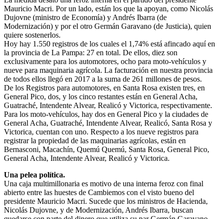
Mauricio Macri. Por un lado, están los que la apoyan, como Nicolás
Dujovne (ministro de Economía) y Andrés Ibarra (de
Modernización) y por el otro Germán Garavano (de Justicia), quien
quiere sostenerlos.
Hoy hay 1.550 registros de los cuales el 1,74% está afincado aquí en
la provincia de La Pampa: 27 en total. De ellos, diez son
exclusivamente para los automotores, ocho para moto-vehículos y
nueve para maquinaria agrícola. La facturación en nuestra provincia
de todos ellos llegó en 2017 a la suma de 261 millones de pesos.
De los Registros para automotores, en Santa Rosa existen tres, en
General Pico, dos, y los cinco restantes están en General Acha,
Guatraché, Intendente Alvear, Realicó y Victorica, respectivamente.
Para los moto-vehículos, hay dos en General Pico y la ciudades de
General Acha, Guatraché, Intendente Alvear, Realicó, Santa Rosa y
Victorica, cuentan con uno. Respecto a los nueve registros para
registrar la propiedad de las maquinarias agrícolas, están en
Bernasconi, Macachín, Quemú Quemú, Santa Rosa, General Pico,
General Acha, Intendente Alvear, Realicó y Victorica.
Una pelea política.
Una caja multimillonaria es motivo de una interna feroz con final
abierto entre las huestes de Cambiemos con el visto bueno del
presidente Mauricio Macri. Sucede que los ministros de Hacienda,
Nicolás Dujovne, y de Modernización, Andrés Ibarra, buscan
quedarse con parte del dinero que utiliza su par Germán Garavano