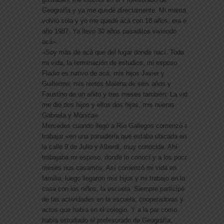
Geografía y ya me quedé directamente. Mi mamá
volvió sola y yo me quedé acá con 18 años, era el
año 1987. Ya llevo 30 años pasaditos viviendo
acá».
«Soy más de acá que del lugar donde nací. Toda
mi vida, la terminación de estudios, mi esposo
Fladio es nativo de acá, mis hijos Javier y
Guillermo; mis nietos Malena de seis años y
Faustino de un añito y tres meses también. La vida
me dio dos hijos y ellos dos hijas, mis nueras
Gabriela y Mónica».
Mercedes cuando llegó a Río Gallegos comenzó a
trabajar «en una panadería que estaba ubicada en
la calle 9 de Julio y Alberdi, muy conocida. Ahí
trabajaba mi esposo, donde lo conocí y a los pocos
meses nos casamos. Así comenzó mi vida en
familia, luego llegaron mis hijos y mi trabajo en la
casa con los niños, la escuela. Siempre participé
de las actividades en la escuela, cooperadoras y
actos que había en el colegio. Y a la par como
había estudiado el profesorado de Geografía,