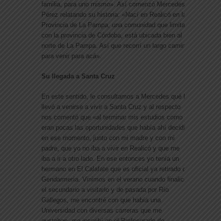
familia, para uno mismo». Así comenzó Mercedes
Pérez relatando su historia: «Nací en Realicó en la
Provincia de La Pampa, una comunidad que limita
con la provincia de Córdoba, está ubicada bien al
norte de La Pampa. Así que recorrí un largo camino
para venir para acá».
Su llegada a Santa Cruz
En este sentido, le consultamos a Mercedes qué la
llevó a venirse a vivir a Santa Cruz y al respecto
nos comentó que «al terminar mis estudios como
eran pocas las oportunidades que había ahí decidí,
en ese momento, junto con mi madre y con mi
padre, que yo no iba a vivir en Realicó y que me
iba a ir a otro lado. En ese entonces yo tenía un
hermano en El Calafate que es oficial ya retirado de
Gendarmería. Vinimos en el verano cuando finalicé
el secundario a visitarlo y de pasada por Río
Gallegos, me encontré con que había una
Universidad con diversas carreras que me
gustaban, me inscribí en el Profesorado de