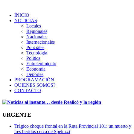
INICIO
NOTICIAS
Locales
Regionales
Nacionales
Internacionales
Policiales
Tecnologia
Politica
Entretenimiento
Economia
Deportes
PROGRAMACIÓN
QUIENES SOMOS?
CONTACTO
URGENTE
Trágico choque frontal en la Ruta Provincial 101: un muerto y
tres heridos cerca de Speluzzi