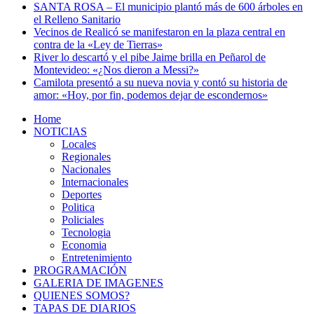
SANTA ROSA – El municipio plantó más de 600 árboles en
el Relleno Sanitario
Vecinos de Realicó se manifestaron en la plaza central en
contra de la «Ley de Tierras»
River lo descartó y el pibe Jaime brilla en Peñarol de
Montevideo: «¿Nos dieron a Messi?»
Camilota presentó a su nueva novia y contó su historia de
amor: «Hoy, por fin, podemos dejar de escondernos»
Home
NOTICIAS
Locales
Regionales
Nacionales
Internacionales
Deportes
Politica
Policiales
Tecnologia
Economia
Entretenimiento
PROGRAMACIÓN
GALERIA DE IMAGENES
QUIENES SOMOS?
TAPAS DE DIARIOS