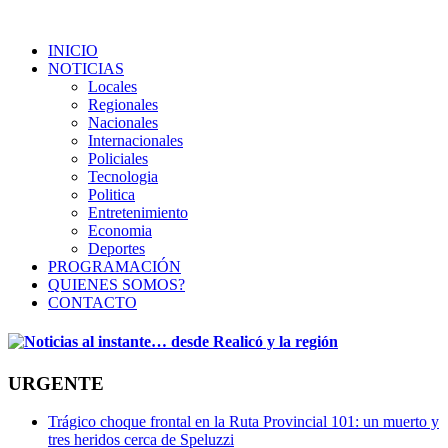
INICIO
NOTICIAS
Locales
Regionales
Nacionales
Internacionales
Policiales
Tecnologia
Politica
Entretenimiento
Economia
Deportes
PROGRAMACIÓN
QUIENES SOMOS?
CONTACTO
URGENTE
Trágico choque frontal en la Ruta Provincial 101: un muerto y
tres heridos cerca de Speluzzi