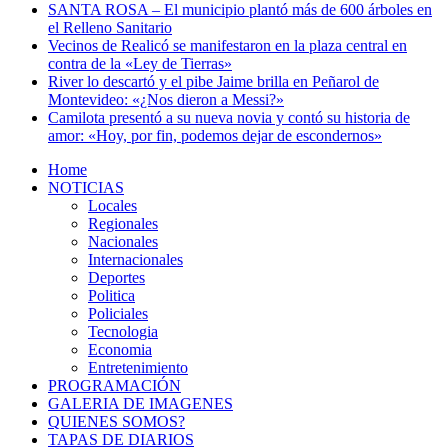
SANTA ROSA – El municipio plantó más de 600 árboles en
el Relleno Sanitario
Vecinos de Realicó se manifestaron en la plaza central en
contra de la «Ley de Tierras»
River lo descartó y el pibe Jaime brilla en Peñarol de
Montevideo: «¿Nos dieron a Messi?»
Camilota presentó a su nueva novia y contó su historia de
amor: «Hoy, por fin, podemos dejar de escondernos»
Home
NOTICIAS
Locales
Regionales
Nacionales
Internacionales
Deportes
Politica
Policiales
Tecnologia
Economia
Entretenimiento
PROGRAMACIÓN
GALERIA DE IMAGENES
QUIENES SOMOS?
TAPAS DE DIARIOS