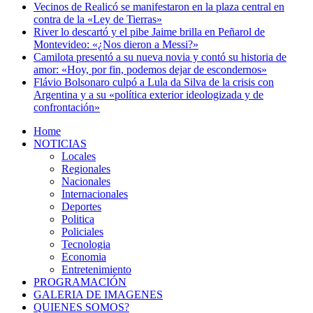
Vecinos de Realicó se manifestaron en la plaza central en
contra de la «Ley de Tierras»
River lo descartó y el pibe Jaime brilla en Peñarol de
Montevideo: «¿Nos dieron a Messi?»
Camilota presentó a su nueva novia y contó su historia de
amor: «Hoy, por fin, podemos dejar de escondernos»
Flávio Bolsonaro culpó a Lula da Silva de la crisis con
Argentina y a su «política exterior ideologizada y de
confrontación»
Home
NOTICIAS
Locales
Regionales
Nacionales
Internacionales
Deportes
Politica
Policiales
Tecnologia
Economia
Entretenimiento
PROGRAMACIÓN
GALERIA DE IMAGENES
QUIENES SOMOS?