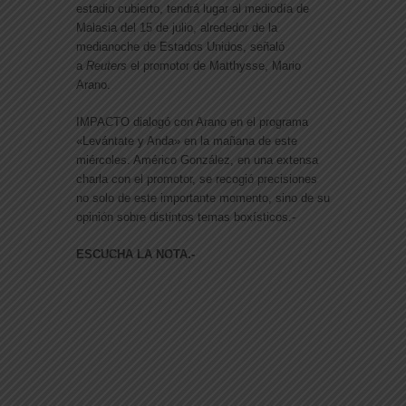
estadio cubierto, tendrá lugar al mediodía de
Malasia del 15 de julio, alrededor de la
medianoche de Estados Unidos, señaló
a
Reuters
el promotor de Matthysse, Mario
Arano.
IMPACTO dialogó con Arano en el programa
«Levántate y Anda» en la mañana de este
miércoles. Américo González, en una extensa
charla con el promotor, se recogió precisiones
no solo de este importante momento, sino de su
opinión sobre distintos temas boxísticos.-
ESCUCHA LA NOTA.-