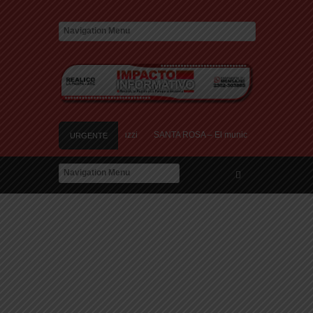
res heridos cerca de Speluzzi
SANTA ROSA – El municipio plantó más de 600 árb
URGENTE
ra de la «Ley de Tierras»
River lo descartó y el pibe Jaime brilla en Peñarol 
r: «Hoy, por fin, podemos dejar de escondernos»
res heridos cerca de Speluzzi