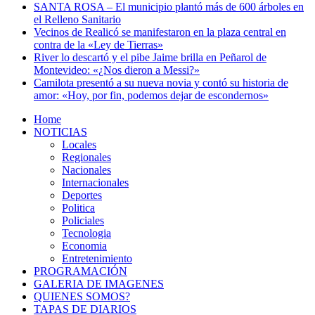
SANTA ROSA – El municipio plantó más de 600 árboles en
el Relleno Sanitario
Vecinos de Realicó se manifestaron en la plaza central en
contra de la «Ley de Tierras»
River lo descartó y el pibe Jaime brilla en Peñarol de
Montevideo: «¿Nos dieron a Messi?»
Camilota presentó a su nueva novia y contó su historia de
amor: «Hoy, por fin, podemos dejar de escondernos»
Home
NOTICIAS
Locales
Regionales
Nacionales
Internacionales
Deportes
Politica
Policiales
Tecnologia
Economia
Entretenimiento
PROGRAMACIÓN
GALERIA DE IMAGENES
QUIENES SOMOS?
TAPAS DE DIARIOS