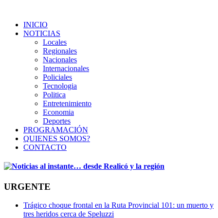
INICIO
NOTICIAS
Locales
Regionales
Nacionales
Internacionales
Policiales
Tecnologia
Politica
Entretenimiento
Economia
Deportes
PROGRAMACIÓN
QUIENES SOMOS?
CONTACTO
URGENTE
Trágico choque frontal en la Ruta Provincial 101: un muerto y
tres heridos cerca de Speluzzi