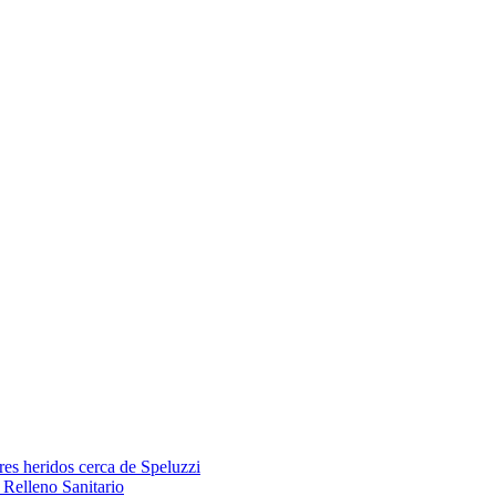
res heridos cerca de Speluzzi
Relleno Sanitario