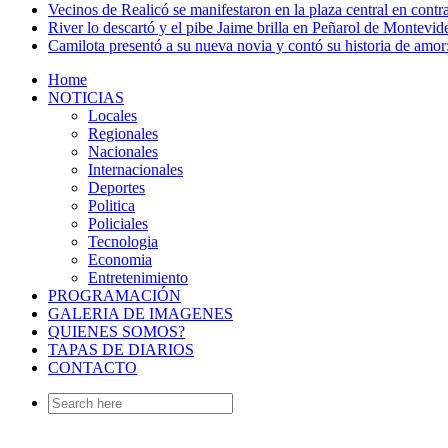
Vecinos de Realicó se manifestaron en la plaza central en contr
River lo descartó y el pibe Jaime brilla en Peñarol de Montevi
Camilota presentó a su nueva novia y contó su historia de amo
Home
NOTICIAS
Locales
Regionales
Nacionales
Internacionales
Deportes
Politica
Policiales
Tecnologia
Economia
Entretenimiento
PROGRAMACIÓN
GALERIA DE IMAGENES
QUIENES SOMOS?
TAPAS DE DIARIOS
CONTACTO
Search
for: