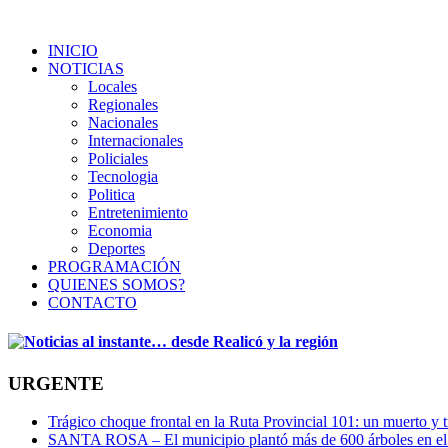
INICIO
NOTICIAS
Locales
Regionales
Nacionales
Internacionales
Policiales
Tecnologia
Politica
Entretenimiento
Economia
Deportes
PROGRAMACIÓN
QUIENES SOMOS?
CONTACTO
URGENTE
Trágico choque frontal en la Ruta Provincial 101: un muerto y t
SANTA ROSA – El municipio plantó más de 600 árboles en el 