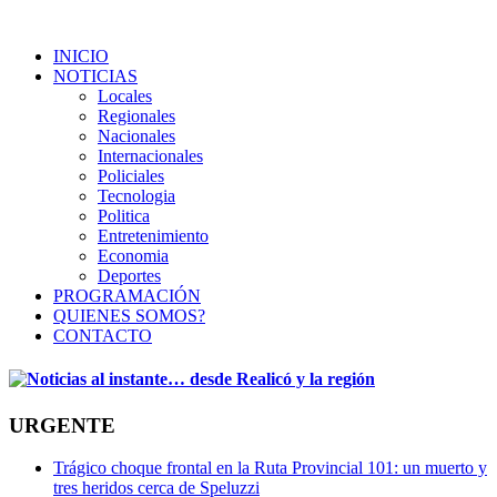
INICIO
NOTICIAS
Locales
Regionales
Nacionales
Internacionales
Policiales
Tecnologia
Politica
Entretenimiento
Economia
Deportes
PROGRAMACIÓN
QUIENES SOMOS?
CONTACTO
URGENTE
Trágico choque frontal en la Ruta Provincial 101: un muerto y
tres heridos cerca de Speluzzi