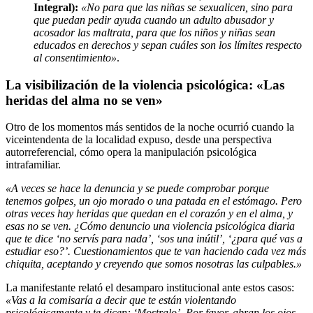
Integral):
«No para que las niñas se sexualicen, sino para
que puedan pedir ayuda cuando un adulto abusador y
acosador las maltrata, para que los niños y niñas sean
educados en derechos y sepan cuáles son los límites respecto
al consentimiento»
.
La visibilización de la violencia psicológica: «Las
heridas del alma no se ven»
Otro de los momentos más sentidos de la noche ocurrió cuando la
viceintendenta de la localidad expuso, desde una perspectiva
autorreferencial, cómo opera la manipulación psicológica
intrafamiliar.
«A veces se hace la denuncia y se puede comprobar porque
tenemos golpes, un ojo morado o una patada en el estómago. Pero
otras veces hay heridas que quedan en el corazón y en el alma, y
esas no se ven. ¿Cómo denuncio una violencia psicológica diaria
que te dice ‘no servís para nada’, ‘sos una inútil’, ‘¿para qué vas a
estudiar eso?’. Cuestionamientos que te van haciendo cada vez más
chiquita, aceptando y creyendo que somos nosotras las culpables.»
La manifestante relató el desamparo institucional ante estos casos:
«Vas a la comisaría a decir que te están violentando
psicológicamente y te dicen: ‘Mostralo’. Por favor, abran los ojos.