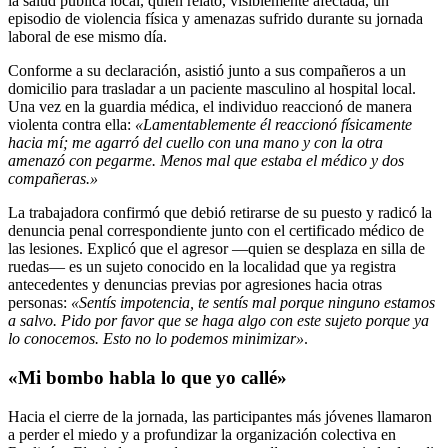
la salud pública local, quien relató, visiblemente afectada, un
episodio de violencia física y amenazas sufrido durante su jornada
laboral de ese mismo día.
Conforme a su declaración, asistió junto a sus compañeros a un
domicilio para trasladar a un paciente masculino al hospital local.
Una vez en la guardia médica, el individuo reaccionó de manera
violenta contra ella:
«Lamentablemente él reaccionó físicamente
hacia mí; me agarró del cuello con una mano y con la otra
amenazó con pegarme. Menos mal que estaba el médico y dos
compañeras.»
La trabajadora confirmó que debió retirarse de su puesto y radicó la
denuncia penal correspondiente junto con el certificado médico de
las lesiones. Explicó que el agresor —quien se desplaza en silla de
ruedas— es un sujeto conocido en la localidad que ya registra
antecedentes y denuncias previas por agresiones hacia otras
personas:
«Sentís impotencia, te sentís mal porque ninguno estamos
a salvo. Pido por favor que se haga algo con este sujeto porque ya
lo conocemos. Esto no lo podemos minimizar»
.
«Mi bombo habla lo que yo callé»
Hacia el cierre de la jornada, las participantes más jóvenes llamaron
a perder el miedo y a profundizar la organización colectiva en