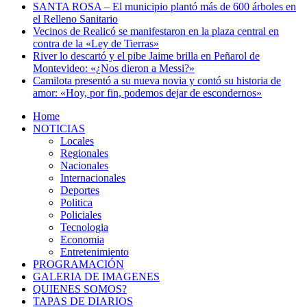
SANTA ROSA – El municipio plantó más de 600 árboles en
el Relleno Sanitario
Vecinos de Realicó se manifestaron en la plaza central en
contra de la «Ley de Tierras»
River lo descartó y el pibe Jaime brilla en Peñarol de
Montevideo: «¿Nos dieron a Messi?»
Camilota presentó a su nueva novia y contó su historia de
amor: «Hoy, por fin, podemos dejar de escondernos»
Home
NOTICIAS
Locales
Regionales
Nacionales
Internacionales
Deportes
Politica
Policiales
Tecnologia
Economia
Entretenimiento
PROGRAMACIÓN
GALERIA DE IMAGENES
QUIENES SOMOS?
TAPAS DE DIARIOS