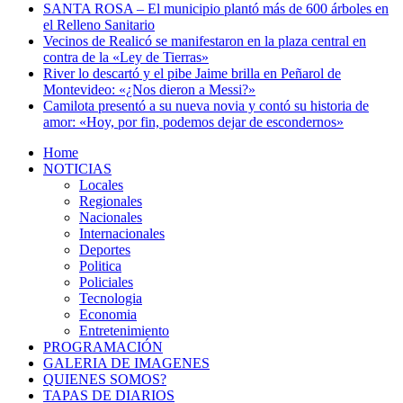
SANTA ROSA – El municipio plantó más de 600 árboles en
el Relleno Sanitario
Vecinos de Realicó se manifestaron en la plaza central en
contra de la «Ley de Tierras»
River lo descartó y el pibe Jaime brilla en Peñarol de
Montevideo: «¿Nos dieron a Messi?»
Camilota presentó a su nueva novia y contó su historia de
amor: «Hoy, por fin, podemos dejar de escondernos»
Home
NOTICIAS
Locales
Regionales
Nacionales
Internacionales
Deportes
Politica
Policiales
Tecnologia
Economia
Entretenimiento
PROGRAMACIÓN
GALERIA DE IMAGENES
QUIENES SOMOS?
TAPAS DE DIARIOS