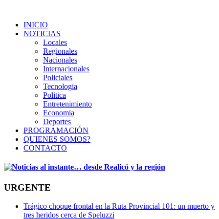
INICIO
NOTICIAS
Locales
Regionales
Nacionales
Internacionales
Policiales
Tecnologia
Politica
Entretenimiento
Economia
Deportes
PROGRAMACIÓN
QUIENES SOMOS?
CONTACTO
URGENTE
Trágico choque frontal en la Ruta Provincial 101: un muerto y
tres heridos cerca de Speluzzi