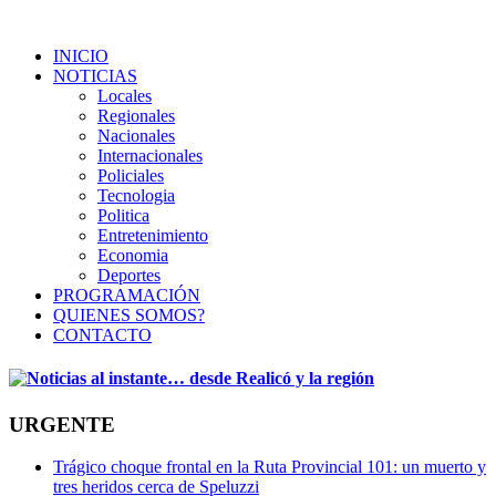
INICIO
NOTICIAS
Locales
Regionales
Nacionales
Internacionales
Policiales
Tecnologia
Politica
Entretenimiento
Economia
Deportes
PROGRAMACIÓN
QUIENES SOMOS?
CONTACTO
URGENTE
Trágico choque frontal en la Ruta Provincial 101: un muerto y
tres heridos cerca de Speluzzi