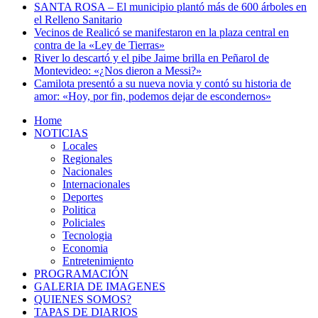
SANTA ROSA – El municipio plantó más de 600 árboles en
el Relleno Sanitario
Vecinos de Realicó se manifestaron en la plaza central en
contra de la «Ley de Tierras»
River lo descartó y el pibe Jaime brilla en Peñarol de
Montevideo: «¿Nos dieron a Messi?»
Camilota presentó a su nueva novia y contó su historia de
amor: «Hoy, por fin, podemos dejar de escondernos»
Home
NOTICIAS
Locales
Regionales
Nacionales
Internacionales
Deportes
Politica
Policiales
Tecnologia
Economia
Entretenimiento
PROGRAMACIÓN
GALERIA DE IMAGENES
QUIENES SOMOS?
TAPAS DE DIARIOS