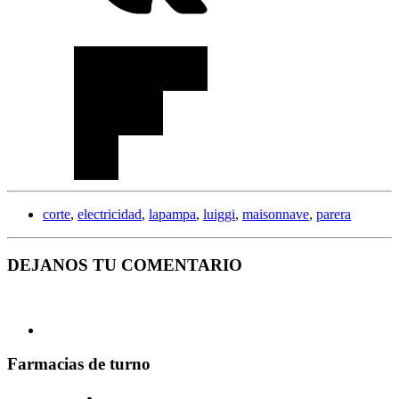
corte
,
electricidad
,
lapampa
,
luiggi
,
maisonnave
,
parera
DEJANOS TU COMENTARIO
Farmacias de turno