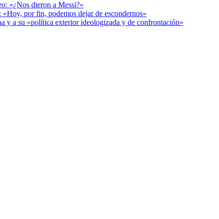
deo: «¿Nos dieron a Messi?»
r: «Hoy, por fin, podemos dejar de escondernos»
a y a su «política exterior ideologizada y de confrontación»