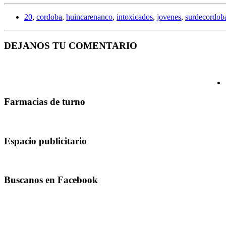
20
,
cordoba
,
huincarenanco
,
intoxicados
,
jovenes
,
surdecordob
DEJANOS TU COMENTARIO
Farmacias de turno
Espacio publicitario
Buscanos en Facebook