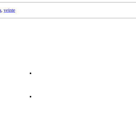
a
,
veinte