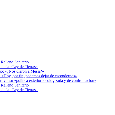
Relleno Sanitario
a de la «Ley de Tierras»
deo: «¿Nos dieron a Messi?»
r: «Hoy, por fin, podemos dejar de escondernos»
a y a su «política exterior ideologizada y de confrontación»
Relleno Sanitario
a de la «Ley de Tierras»