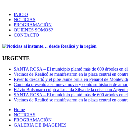
INICIO
NOTICIAS
PROGRAMACIÓN
QUIENES SOMOS?
CONTACTO
URGENTE
SANTA ROSA – El municipio plantó más de 600 árboles en el 
Vecinos de Realicó se manifestaron en la plaza central en contr
River lo descartó y el pibe Jaime brilla en Peñarol de Montevi
Camilota presentó a su nueva novia y contó su historia de amo
Flávio Bolsonaro culpó a Lula da Silva de la crisis con Argentin
SANTA ROSA – El municipio plantó más de 600 árboles en el 
Vecinos de Realicó se manifestaron en la plaza central en contr
Home
NOTICIAS
PROGRAMACIÓN
GALERIA DE IMAGENES