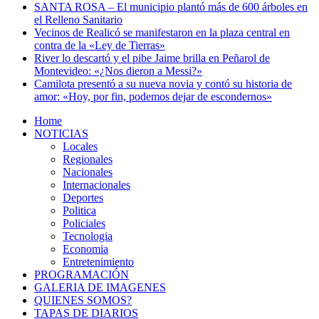
SANTA ROSA – El municipio plantó más de 600 árboles en
el Relleno Sanitario
Vecinos de Realicó se manifestaron en la plaza central en
contra de la «Ley de Tierras»
River lo descartó y el pibe Jaime brilla en Peñarol de
Montevideo: «¿Nos dieron a Messi?»
Camilota presentó a su nueva novia y contó su historia de
amor: «Hoy, por fin, podemos dejar de escondernos»
Home
NOTICIAS
Locales
Regionales
Nacionales
Internacionales
Deportes
Politica
Policiales
Tecnologia
Economia
Entretenimiento
PROGRAMACIÓN
GALERIA DE IMAGENES
QUIENES SOMOS?
TAPAS DE DIARIOS