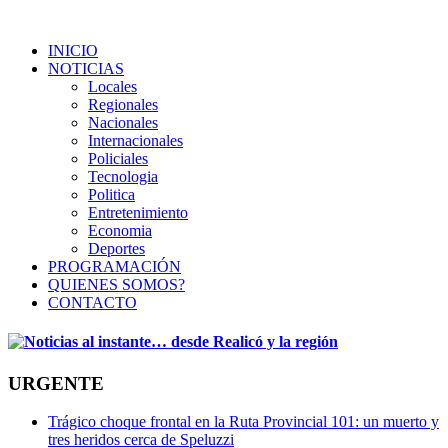
INICIO
NOTICIAS
Locales
Regionales
Nacionales
Internacionales
Policiales
Tecnologia
Politica
Entretenimiento
Economia
Deportes
PROGRAMACIÓN
QUIENES SOMOS?
CONTACTO
URGENTE
Trágico choque frontal en la Ruta Provincial 101: un muerto y
tres heridos cerca de Speluzzi