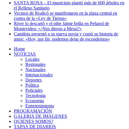
SANTA ROSA – El municipio plantó más de 600 árboles en
el Relleno Sanitario
Vecinos de Realicó se manifestaron en la plaza central en
contra de la «Ley de Tierras»
River lo descartó y el pibe Jaime brilla en Peñarol de
Montevideo: «¿Nos dieron a Messi?»
Camilota presentó a su nueva novia y contó su historia de
amor: «Hoy, por fin, podemos dejar de escondernos»
Home
NOTICIAS
Locales
Regionales
Nacionales
Internacionales
Deportes
Politica
Policiales
Tecnologia
Economia
Entretenimiento
PROGRAMACIÓN
GALERIA DE IMAGENES
QUIENES SOMOS?
TAPAS DE DIARIOS