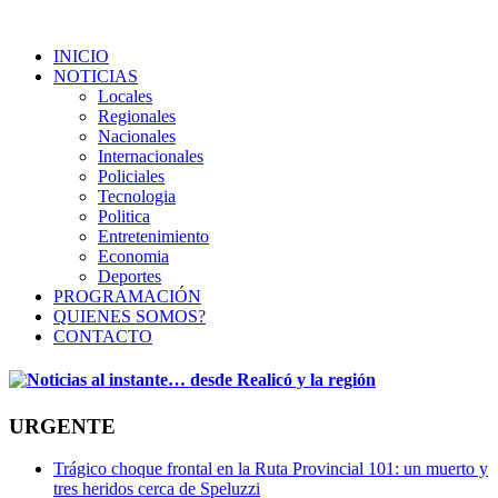
INICIO
NOTICIAS
Locales
Regionales
Nacionales
Internacionales
Policiales
Tecnologia
Politica
Entretenimiento
Economia
Deportes
PROGRAMACIÓN
QUIENES SOMOS?
CONTACTO
URGENTE
Trágico choque frontal en la Ruta Provincial 101: un muerto y
tres heridos cerca de Speluzzi