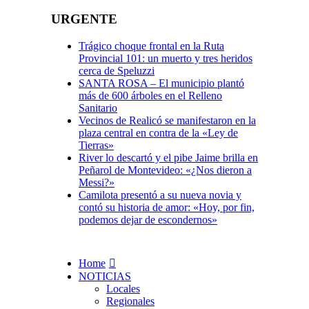
URGENTE
Trágico choque frontal en la Ruta
Provincial 101: un muerto y tres heridos
cerca de Speluzzi
SANTA ROSA – El municipio plantó
más de 600 árboles en el Relleno
Sanitario
Vecinos de Realicó se manifestaron en la
plaza central en contra de la «Ley de
Tierras»
River lo descartó y el pibe Jaime brilla en
Peñarol de Montevideo: «¿Nos dieron a
Messi?»
Camilota presentó a su nueva novia y
contó su historia de amor: «Hoy, por fin,
podemos dejar de escondernos»
Home
NOTICIAS
Locales
Regionales