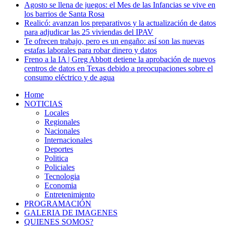
Agosto se llena de juegos: el Mes de las Infancias se vive en
los barrios de Santa Rosa
Realicó: avanzan los preparativos y la actualización de datos
para adjudicar las 25 viviendas del IPAV
Te ofrecen trabajo, pero es un engaño: así son las nuevas
estafas laborales para robar dinero y datos
Freno a la IA | Greg Abbott detiene la aprobación de nuevos
centros de datos en Texas debido a preocupaciones sobre el
consumo eléctrico y de agua
Home
NOTICIAS
Locales
Regionales
Nacionales
Internacionales
Deportes
Politica
Policiales
Tecnologia
Economia
Entretenimiento
PROGRAMACIÓN
GALERIA DE IMAGENES
QUIENES SOMOS?