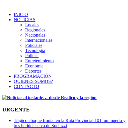
INICIO
NOTICIAS
Locales
Regionales
Nacionales
Internacionales
Policiales
Tecnologia
Politica
Entretenimiento
Economia
Deportes
PROGRAMACIÓN
QUIENES SOMOS?
CONTACTO
URGENTE
Trágico choque frontal en la Ruta Provincial 101: un muerto y
tres heridos cerca de Speluzzi