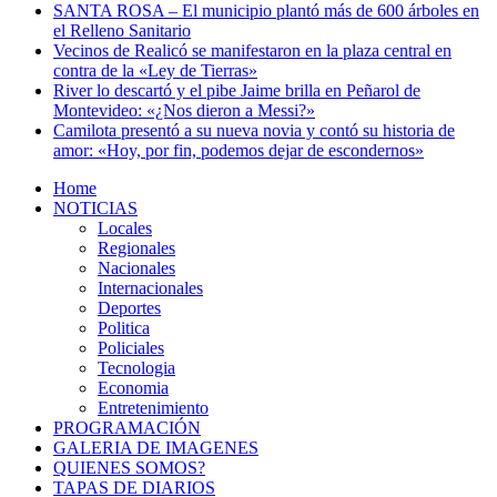
SANTA ROSA – El municipio plantó más de 600 árboles en
el Relleno Sanitario
Vecinos de Realicó se manifestaron en la plaza central en
contra de la «Ley de Tierras»
River lo descartó y el pibe Jaime brilla en Peñarol de
Montevideo: «¿Nos dieron a Messi?»
Camilota presentó a su nueva novia y contó su historia de
amor: «Hoy, por fin, podemos dejar de escondernos»
Home
NOTICIAS
Locales
Regionales
Nacionales
Internacionales
Deportes
Politica
Policiales
Tecnologia
Economia
Entretenimiento
PROGRAMACIÓN
GALERIA DE IMAGENES
QUIENES SOMOS?
TAPAS DE DIARIOS