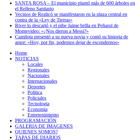
SANTA ROSA – El municipio plantó más de 600 árboles en
el Relleno Sanitario
Vecinos de Realicó se manifestaron en la plaza central en
contra de la «Ley de Tierras»
River lo descartó y el pibe Jaime brilla en Peñarol de
Montevideo: «¿Nos dieron a Messi?»
Camilota presentó a su nueva novia y contó su historia de
amor: «Hoy, por fin, podemos dejar de escondernos»
Home
NOTICIAS
Locales
Regionales
Nacionales
Internacionales
Deportes
Politica
Policiales
Tecnologia
Economia
Entretenimiento
PROGRAMACIÓN
GALERIA DE IMAGENES
QUIENES SOMOS?
TAPAS DE DIARIOS