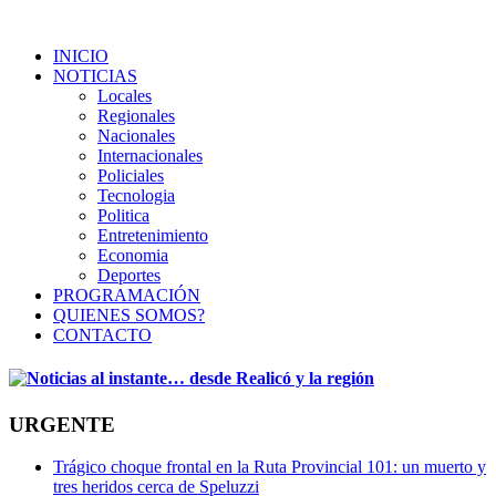
INICIO
NOTICIAS
Locales
Regionales
Nacionales
Internacionales
Policiales
Tecnologia
Politica
Entretenimiento
Economia
Deportes
PROGRAMACIÓN
QUIENES SOMOS?
CONTACTO
URGENTE
Trágico choque frontal en la Ruta Provincial 101: un muerto y
tres heridos cerca de Speluzzi