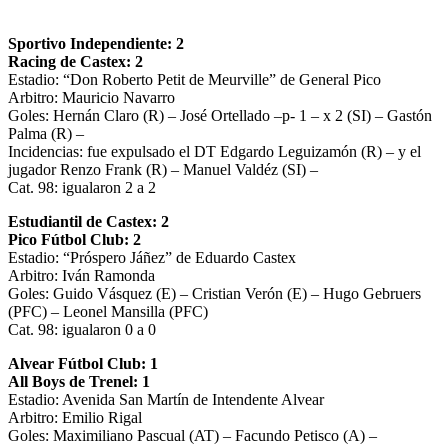
Sportivo Independiente: 2
Racing de Castex: 2
Estadio: “Don Roberto Petit de Meurville” de General Pico
Arbitro: Mauricio Navarro
Goles: Hernán Claro (R) – José Ortellado –p- 1 – x 2 (SI) – Gastón
Palma (R) –
Incidencias: fue expulsado el DT Edgardo Leguizamón (R) – y el
jugador Renzo Frank (R) – Manuel Valdéz (SI) –
Cat. 98: igualaron 2 a 2
Estudiantil de Castex: 2
Pico Fútbol Club: 2
Estadio: “Próspero Jáñez” de Eduardo Castex
Arbitro: Iván Ramonda
Goles: Guido Vásquez (E) – Cristian Verón (E) – Hugo Gebruers
(PFC) – Leonel Mansilla (PFC)
Cat. 98: igualaron 0 a 0
Alvear Fútbol Club: 1
All Boys de Trenel: 1
Estadio: Avenida San Martín de Intendente Alvear
Arbitro: Emilio Rigal
Goles: Maximiliano Pascual (AT) – Facundo Petisco (A) –