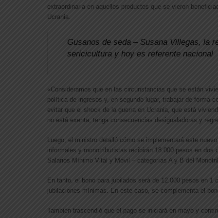
extraordinaria en aquellos productos que se vieron beneficiad
Ucrania.
Gusanos de seda – Susana Villegas, la re
sericicultura y hoy es referente nacional
«Consideramos que en las circunstancias que se están vivie
política de ingresos
y, en segundo lugar, trabajar de forma 
evitar que el shock de la guerra en Ucrania, que está vivien
no está exenta, tenga
consecuencias desigualadoras y regr
Luego, el ministro detalló cómo se implementará este nuevo 
informales y monotributistas recibirán 18.000 pesos en dos
Salarios Mínimo Vital y Móvil – categorías A y B del Monotri
En tanto,
el bono para jubilados será de 12.000 pesos en 1 
jubilaciones mínimas. En este caso, se complementa el bono
También trascendió que
el pago se iniciará en mayo y contin