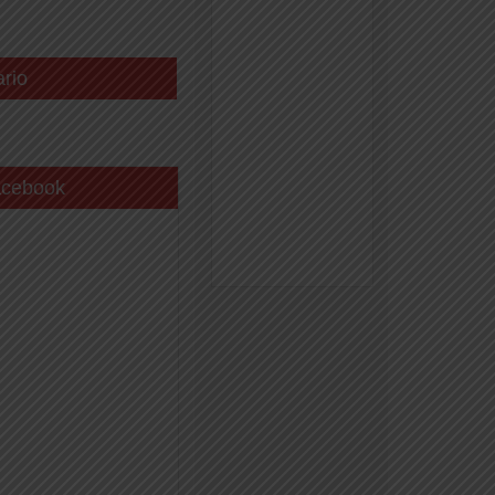
ario
acebook