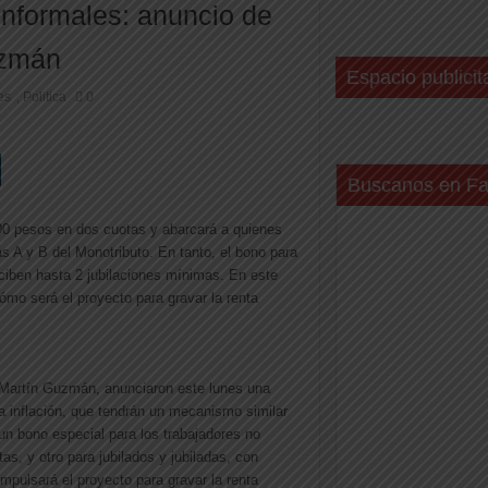
 informales: anuncio de
uzmán
Espacio publicit
es
Politica
0
,
Buscanos en F
000 pesos en dos cuotas y abarcará a quienes
s A y B del Monotributo. En tanto, el bono para
ciben hasta 2 jubilaciones mínimas. En este
mo será el proyecto para gravar la renta
 Martín Guzmán, anunciaron este lunes
una
a inflación,
que tendrán un mecanismo similar
n bono especial para los trabajadores no
tas, y otro para jubilados y jubiladas,
con
pulsará el proyecto para gravar la renta