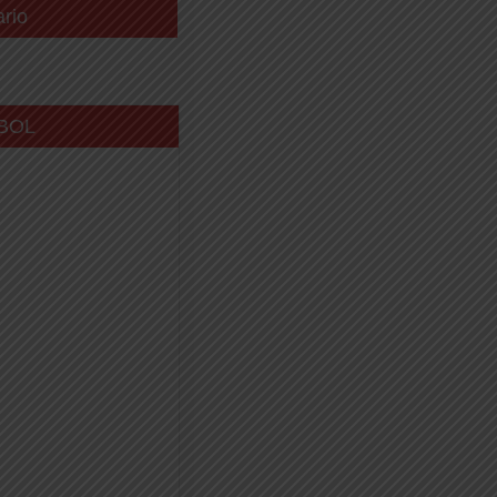
ario
BOL