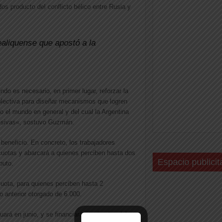
os producto del conflicto bélico entre Rusia y
aliquense que apostó a la
ndo es necesario, en primer lugar,
reforzar la
colectiva para diseñar mecanismos que logren
do el mundo en general y del cual la Argentina
esivas
«, sostuvo Guzmán.
beneficio. En concreto,
los trabajadores
 cuotas
y abarcará a quienes perciben hasta dos
Espacio publicit
buto.
cuota
, para quienes perciben hasta 2
 anterior otorgado de 6.000.
uará en junio, y se financiará con fondos del