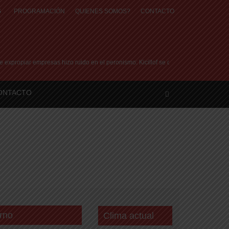
S
PROGRAMACIÓN
QUIENES SOMOS?
CONTACTO
ropiar empresas hizo ruido en el peronismo: Kicillof se despega y dice que en la 
ONTACTO
rno
Clima actual