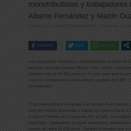
monotributistas y trabajadores
Alberto Fernández y Martín G
Abr 18, 2022
IMPACTO INFORMATIVO
Economia
Local
,
Los trabajadores informales y monotributistas recibirán 18.
perciben hasta dos Salarios Mínimo Vital y Móvil – categoría
jubilados será de 12.000 pesos en 1 cuota, para quienes per
caso, se complementa el bono anterior otorgado de 6.000. Có
extraordinaria.
El presidente Alberto Fernández y el ministro de Economía,
serie de medidas destinadas a mejorar los salarios frente a l
al Ingreso Familiar de Emergencia. Por un lado, se otorgará
u
registrados, trabajadores de casas particulares, monotributis
montos de hasta 18.000 pesos. También informaron que se im