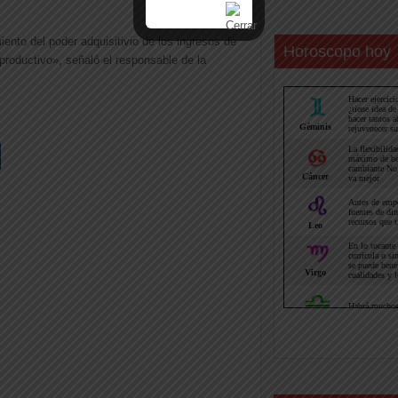
iento del poder adquisitivio de los ingresos de
Horoscopo hoy
 productivo», señaló el responsable de la