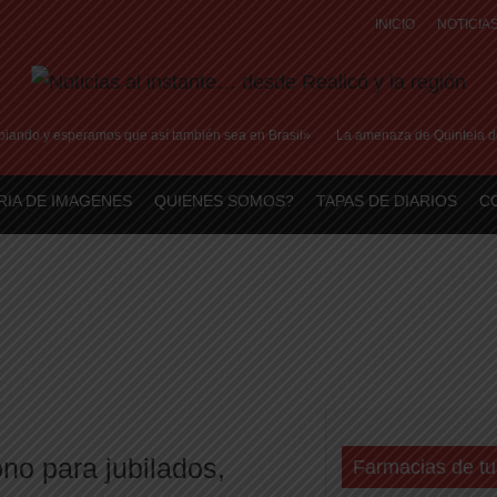
INICIO
NOTICIA
iando y esperamos que así también sea en Brasil»
La amenaza de Quintela de exp
RIA DE IMAGENES
QUIENES SOMOS?
TAPAS DE DIARIOS
C
no para jubilados,
Farmacias de tu