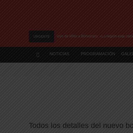
lmente el conflicto y ratificó el apoyo de Milei a Bolsonaro: «La región está camb
URGENTE
NOTICIAS
PROGRAMACIÓN
GALE
Todos los detalles del nuevo bo