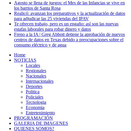
Agosto se llena de juegos: el Mes de las Infancias se vive en
los barrios de Santa Rosa
Realicó: avanzan los preparativos y la actualización de datos
para adjudicar las 25 viviendas del IPAV
Te ofrecen trabajo, pero es un engaño: así son las nuevas
estafas laborales para robar dinero y datos
Freno a la IA | Greg Abbott detiene la aprobación de nuevos
centros de datos en Texas debido a preocupaciones sobre el
consumo eléctrico y de agua
Home
NOTICIAS
Locales
Regionales
Nacionales
Internacionales
Deportes
Politica
Policiales
Tecnologia
Economia
Entretenimiento
PROGRAMACIÓN
GALERIA DE IMAGENES
QUIENES SOMOS?